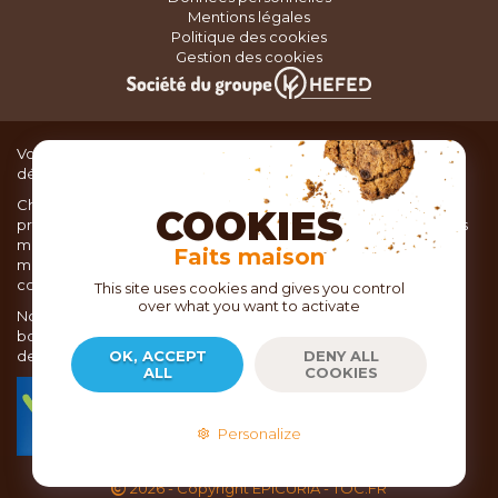
Mentions légales
Politique des cookies
Gestion des cookies
Vous recherchez du matériel de cuisine pour concocter de
délicieux plats ou des pâtisseries dignes d’un grand chef ?
Chez TOC, boutique d’ustensiles de cuisine, nous vous
COOKIES
proposons une large sélection de produits issus des meilleures
marques de matériel de cuisine: Ustensiles de pâtisserie,
Faits maison
matériel de cuisson, service de table, ustensiles de cuisine,
coutellerie, set picnic.
This site uses cookies and gives you control
over what you want to activate
Nous vous réservons un accueil chaleureux au sein de nos 21
boutiques, mais vous trouverez également tout votre matériel
de cuisine en ligne sur notre site internet toc.fr
OK, ACCEPT
DENY ALL
ALL
COOKIES
TOC.fr est membre de la FEVAD Fédération du e-
commerce et de la vente à distance depuis 2018.
Personalize
2026
- Copyright EPICURIA - TOC.FR