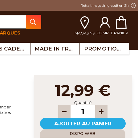
Retrait magasin gratuit en 2h
MARQUES
COMPTE
PANIER
MAGASINS
IDÉES CADEAUX
MADE IN FRANCE
PROMOTIONS
12,99 €
Quantité
ranger
fixées
AJOUTER AU PANIER
DISPO WEB