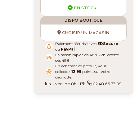
EN STOCK !
DISPO BOUTIQUE
CHOISIR UN MAGASIN
Paiement sécurisé avec
3DSecure
ou
PayPal
Livraison rapide en 48h-72h, offerte
dès 49€
En achetant ce produit, vous
collectez
12.99
points sur votre
cagnotte.
lun. - ven. de 8h - 17h
02 48 66 73 09