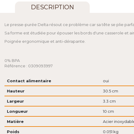
DESCRIPTION
Le presse-purée Delta résout ce problème car sa tête se plie parfaite
Sa forme est étudiée pour épouser les bords d'une casserole et ai
Poignée ergonomique et anti-dérapante.
0% BPA
Référence : 0309093997
Contact alimentaire
oui
Hauteur
30.5 cm
Largeur
3.3 cm
Longueur
10 cm
Matière
Acier inoxydabl
Poids
0.051 kg