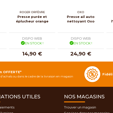
ROGER ORFÈVRE
OXO
Presse purée et
Presse ail auto
éplucheur orange
nettoyant Oxo
DISPO WEB
DISPO WEB
EN STOCK !
EN STOCK !
14,90 €
24,90 €
on OFFERTE*
Fidé
d'achats ou dans le cadre de la livraison en magasin
ATIONS UTILES
NOS MAGASINS
aiements
Trouver un magasin