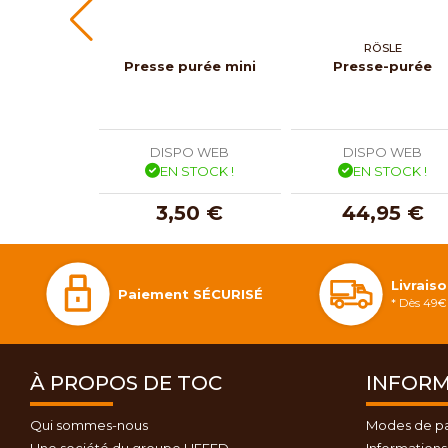
RÖSLE
Presse purée mini
Presse-purée
DISPO WEB
DISPO WEB
EN STOCK !
EN STOCK !
3,50 €
44,95 €
Livrais
Paiement SÉCURISÉ
* Dès 49€ 
À PROPOS DE TOC
INFORM
Qui sommes-nous
Modes de p