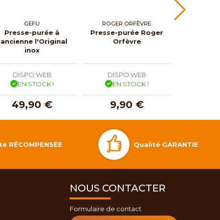
GEFU
ROGER ORFÈVRE
Presse-purée à
Presse-purée Roger
l'ancienne l'Original
Orfèvre
inox
DISPO WEB
DISPO WEB
EN STOCK !
EN STOCK !
49,90 €
9,90 €
Qualité GARANTIE
lité RÉCOMPENSÉE
NOUS CONTACTER
Formulaire de contact