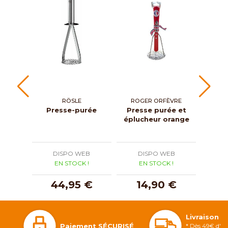
RÖSLE
ROGER ORFÈVRE
Presse-purée
Presse purée et
Pres
éplucheur orange
net
DISPO WEB
DISPO WEB
D
EN STOCK !
EN STOCK !
E
44,95 €
14,90 €
2
Livraison 
Paiement SÉCURISÉ
* Dès 49€ d'ac