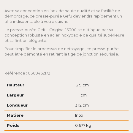
Avec sa conception en inox de haute qualité et sa facilité de
démontage, ce presse-purée Gefu deviendra rapidement un
allié indispensable à votre cuisine.
Le presse-purée Gefu l'Original 13300 se distingue par sa
conception robuste en acier inoxydable de qualité supérieure
et sa finition élégante.
Pour simplifier le processus de nettoyage, ce presse-purée
peut être démonté en retirant la tige de jonction sécurisée.
Référence : 0309462172
Hauteur
12.9 cm
Largeur
11.1 cm
Longueur
31.2 cm
Matière
Inox
Poids
0.677 kg