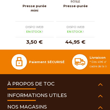
RÖSLE
Presse purée
Presse-purée
Pres
mini
net
DISPO WEB
DISPO WEB
D
EN STOCK !
EN STOCK !
E
3,50 €
44,95 €
2
Livraison 
Paiement SÉCURISÉ
* Dès 49€ d'ac
cadre de la li
À PROPOS DE TOC
INFORMATIONS UTILES
NOS MAGASINS