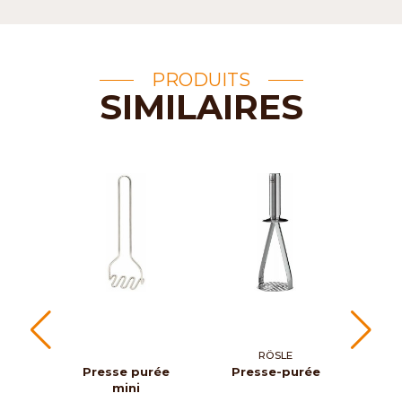
PRODUITS
SIMILAIRES
RÖSLE
ROG
Presse purée
Presse-purée
Pres
mini
éplu