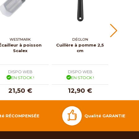
WESTMARK
DÉGLON
KUCHE
Écailleur à poisson
Cuillère à pomme 2,5
Batteur
Scalex
cm
mani
DISPO WEB
DISPO WEB
DISP
EN STOCK !
EN STOCK !
EN 
21,50 €
12,90 €
27,
Qualité GARANTIE
lité RÉCOMPENSÉE