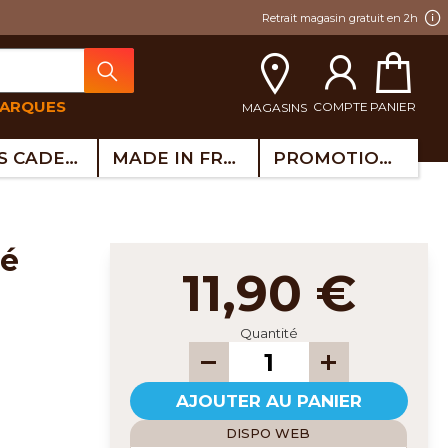
Retrait magasin gratuit en 2h
MARQUES
COMPTE
PANIER
MAGASINS
IDÉES CADEAUX
MADE IN FRANCE
PROMOTIONS
pé
11,90 €
Quantité
AJOUTER AU PANIER
DISPO WEB