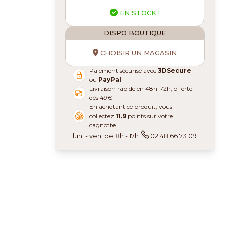
EN STOCK !
DISPO BOUTIQUE
CHOISIR UN MAGASIN
Paiement sécurisé avec
3DSecure
ou
PayPal
Livraison rapide en 48h-72h, offerte
dès 49€
En achetant ce produit, vous
collectez
11.9
points sur votre
cagnotte.
lun. - ven. de 8h - 17h
02 48 66 73 09