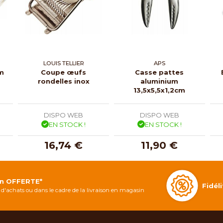
LOUIS TELLIER
APS
cm
Coupe œufs
Casse pattes
rondelles inox
aluminium
13,5x5,5x1,2cm
DISPO WEB
DISPO WEB
EN STOCK !
EN STOCK !
16,74 €
11,90 €
on OFFERTE*
Fidé
d'achats ou dans le cadre de la livraison en magasin