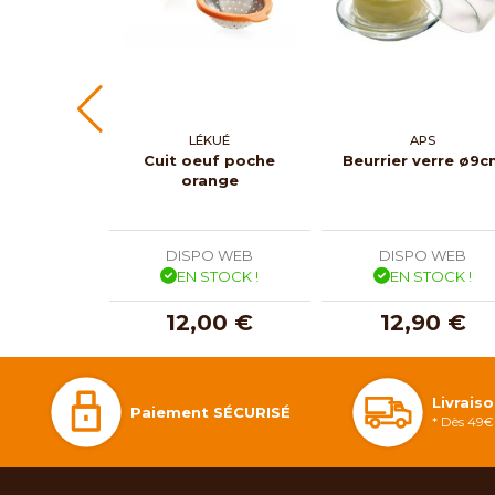
LÉKUÉ
APS
Cuit oeuf poche
Beurrier verre ø9
orange
DISPO WEB
DISPO WEB
EN STOCK !
EN STOCK !
12,00 €
12,90 €
Livrais
Paiement SÉCURISÉ
* Dès 49€ 