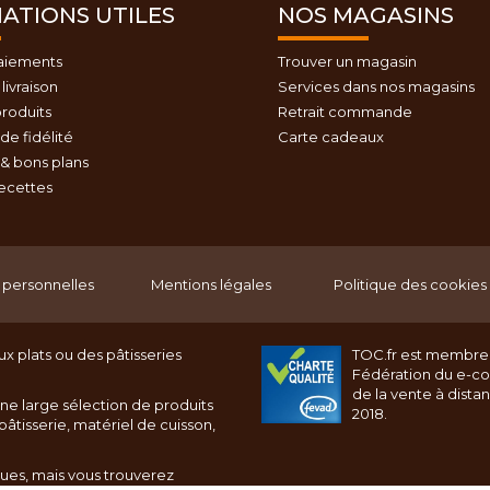
ATIONS UTILES
NOS MAGASINS
aiements
Trouver un magasin
livraison
Services dans nos magasins
roduits
Retrait commande
e fidélité
Carte cadeaux
& bons plans
recettes
personnelles
Mentions légales
Politique des cookies
x plats ou des pâtisseries
TOC.fr est membre
Fédération du e-c
de la vente à dista
ne large sélection de produits
2018.
âtisserie, matériel de cuisson,
ques, mais vous trouverez