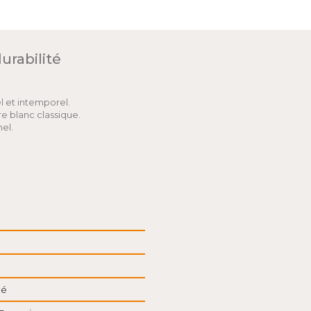
urabilité
el et intemporel.
rre blanc classique.
nel.
pé