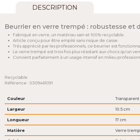
DESCRIPTION
Beurrier en verre trempé : robustesse et d
Fabriqué en verre, un matériau sain et 100% recyclable.
Article conçu pour être empilé sans risque de casse.
Très apprécié par les professionnels, ce beurrier est fonctionn
Le verre trempé est trois fois plus résistant aux chocs qu'un ve
Convient parfaitement à un usage intensif en milieu profession
Recyclable
Référence : 0309461091
Couleur
Transparent
Largeur
10.5 cm
Longueur
17 cm
Matière
Verre trem