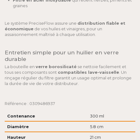
Filtre en acier inoxydable
qui retient herbes, piments et
graines
Le système PreciseFlow assure une
distribution fiable et
économique
de vos huiles et vinaigres, pour un
assaisonnement maîtrisé à chaque utilisation.
Entretien simple pour un huilier en verre
durable
La bouteille en
verre borosilicaté
se nettoie facilement et
tous ses composants sont
compatibles lave-vaisselle
. Un
rinçage régulier du filtre garantit un usage optimal et prolonge
la durée de vie de votre distributeur.
Référence : 0309486937
Contenance
300 ml
Diamètre
5.8 cm
Hauteur
21 cm