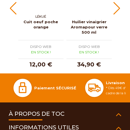
LÉKUÉ
Cuit oeuf poche
Huilier vinaigrier
Beu
orange
Aromapour verre
500 ml
DISPO WEB
DISPO WEB
D
EN STOCK !
EN STOCK !
E
12,00 €
34,90 €
1
Livraison 
Paiement SÉCURISÉ
* Dès 49€ d'ac
cadre de la li
À PROPOS DE TOC
INFORMATIONS UTILES