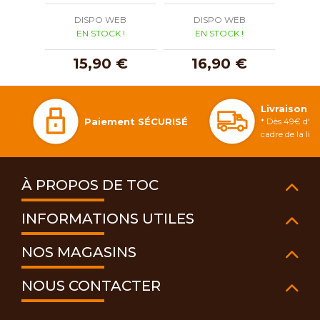
DISPO WEB
DISPO WEB
D
EN STOCK !
EN STOCK !
E
15,90 €
16,90 €
Livraison 
Paiement SÉCURISÉ
* Dès 49€ d'ac
cadre de la li
À PROPOS DE TOC
INFORMATIONS UTILES
NOS MAGASINS
NOUS CONTACTER