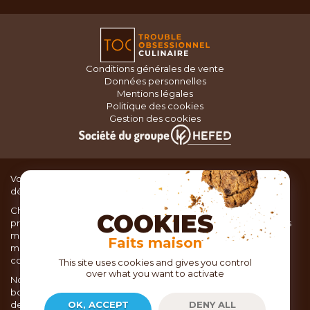
Conditions générales de vente
Données personnelles
Mentions légales
Politique des cookies
Gestion des cookies
Vous recherchez du matériel de cuisine pour concocter de
délicieux plats ou des pâtisseries dignes d’un grand chef ?
Chez TOC, boutique d’ustensiles de cuisine, nous vous
COOKIES
proposons une large sélection de produits issus des meilleures
marques de matériel de cuisine: Ustensiles de pâtisserie,
Faits maison
matériel de cuisson, service de table, ustensiles de cuisine,
coutellerie, set picnic.
This site uses cookies and gives you control
over what you want to activate
Nous vous réservons un accueil chaleureux au sein de nos 21
boutiques, mais vous trouverez également tout votre matériel
de cuisine en ligne sur notre site internet toc.fr
OK, ACCEPT
DENY ALL