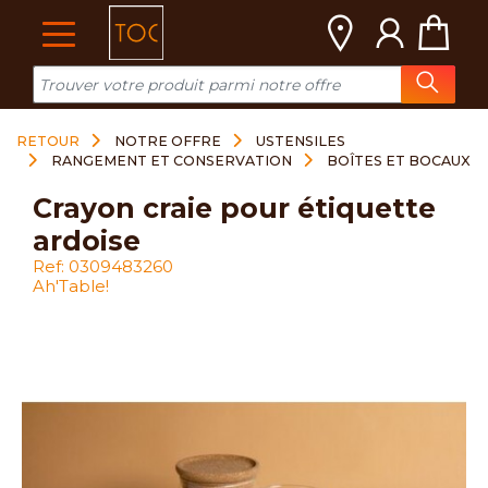
Cookies management panel
RETOUR
NOTRE OFFRE
USTENSILES
RANGEMENT ET CONSERVATION
BOÎTES ET BOCAUX
crayon craie pour étiquette
ardoise
Ref: 0309483260
Ah'Table!