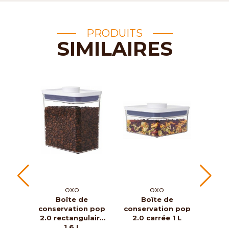
PRODUITS
SIMILAIRES
OXO
OXO
M
Boîte de
Boîte de
Ré
conservation pop
conservation pop
sauc
2.0 rectangulaire
2.0 carrée 1 L
en n
1,6 L
m