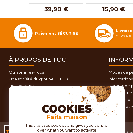
39,90 €
15,90 €
Livrais
Paiement SÉCURISÉ
* Dès 49€ 
À PROPOS DE TOC
INFORM
Qui sommes-nous
Modes de p
Une société du groupe HEFED
Informations 
Nos marques
Retours de p
Contactez-nous
Programme d
Plan du site
Nos promos 
COOKIES
Conseils et 
Faits maison
This site uses cookies and gives you control
over what you want to activate
Conditions générales
Données 