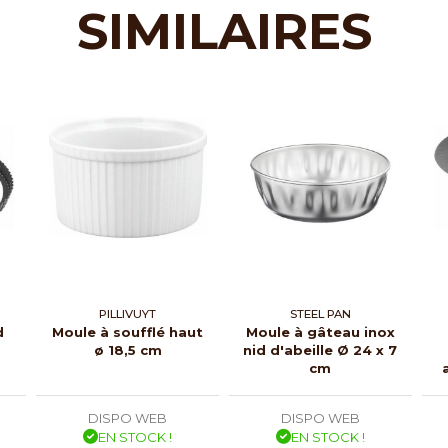
SIMILAIRES
PILLIVUYT
STEEL PAN
d
Moule à soufflé haut
Moule à gâteau inox
m
ø 18,5 cm
nid d'abeille Ø 24 x 7
cm
DISPO WEB
DISPO WEB
EN STOCK !
EN STOCK !