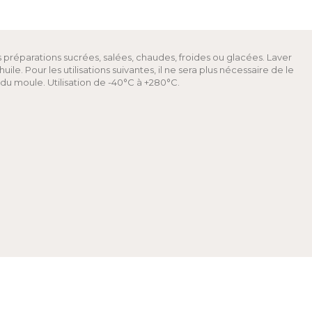
s préparations sucrées, salées, chaudes, froides ou glacées. Laver
le. Pour les utilisations suivantes, il ne sera plus nécessaire de le
r du moule. Utilisation de -40°C à +280°C.