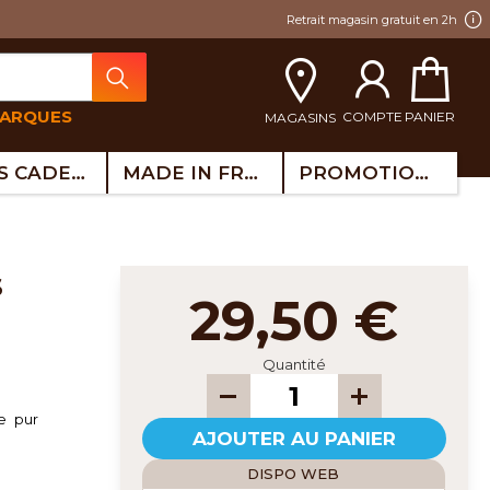
Retrait magasin gratuit en 2h
MARQUES
COMPTE
PANIER
MAGASINS
IDÉES CADEAUX
MADE IN FRANCE
PROMOTIONS
29,50 €
Quantité
e pur
AJOUTER AU PANIER
DISPO WEB