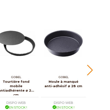
GOBEL
GOBEL
GO
Tourtière fond
Moule à manqué
Plaque
mobile
anti-adhésif ø 28 cm
made
antiadhérente ø 28
antia
cm
DISPO WEB
DISPO WEB
DISP
EN STOCK !
EN STOCK !
EN 