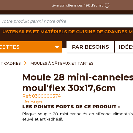
Livraison offerte dès 49€ d'achat
USTENSILES ET MATÉRIELS DE CUISINE DE GRANDES 
ECETTES
PAR BESOINS
ET CADRES
MOULES À GÂTEAUX ET TARTES
moule 28 mini-canneles
moul'flex 30x17,6cm
Ref: 0300000574
De Buyer
LES POINTS FORTS DE CE PRODUIT :
Plaque souple 28 mini-cannelés en silicone alimentair
étuvé et anti-adhésif.