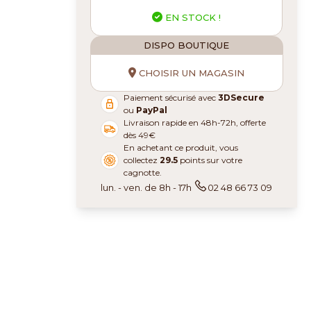
EN STOCK !
DISPO BOUTIQUE
CHOISIR UN MAGASIN
Paiement sécurisé avec
3DSecure
ou
PayPal
Livraison rapide en 48h-72h, offerte
dès 49€
En achetant ce produit, vous
collectez
29.5
points sur votre
cagnotte.
lun. - ven. de 8h - 17h
02 48 66 73 09