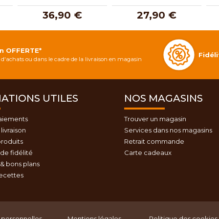
36,90 €
27,90 €
on OFFERTE*
Fidé
d'achats ou dans le cadre de la livraison en magasin
ATIONS UTILES
NOS MAGASINS
aiements
Trouver un magasin
livraison
Services dans nos magasins
roduits
Retrait commande
e fidélité
Carte cadeaux
& bons plans
recettes
personnelles
Mentions légales
Politique des cookies