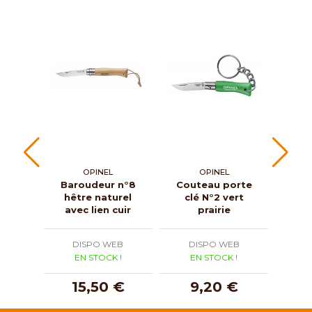
OPINEL
OPINEL
Baroudeur n°8
Couteau porte
Cou
hêtre naturel
clé N°2 vert
cl
avec lien cuir
prairie
DISPO WEB
DISPO WEB
D
EN STOCK !
EN STOCK !
E
15,50 €
9,20 €