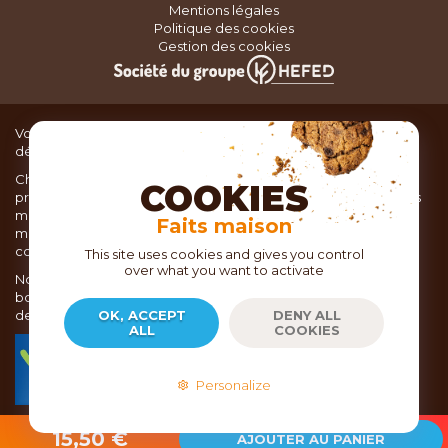
Mentions légales
Politique des cookies
Gestion des cookies
Vous recherchez du matériel de cuisine pour concocter de
délicieux plats ou des pâtisseries dignes d’un grand chef ?
Chez TOC, boutique d’ustensiles de cuisine, nous vous
COOKIES
proposons une large sélection de produits issus des meilleures
marques de matériel de cuisine: Ustensiles de pâtisserie,
Faits maison
matériel de cuisson, service de table, ustensiles de cuisine,
coutellerie, set picnic.
This site uses cookies and gives you control
over what you want to activate
Nous vous réservons un accueil chaleureux au sein de nos 21
boutiques, mais vous trouverez également tout votre matériel
de cuisine en ligne sur notre site internet toc.fr
OK, ACCEPT
DENY ALL
ALL
COOKIES
TOC.fr est membre de la FEVAD Fédération du e-
commerce et de la vente à distance depuis 2018.
Personalize
2026
- Copyright EPICURIA - TOC.FR
15,50 €
AJOUTER AU PANIER