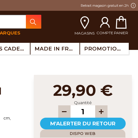
Retrait magasin gratuit en 2h
MARQUES
COMPTE
PANIER
MAGASINS
IDÉES CADEAUX
MADE IN FRANCE
PROMOTIONS
29,90 €
l
Quantité
0 cm,
M'ALERTER DU RETOUR
DISPO WEB