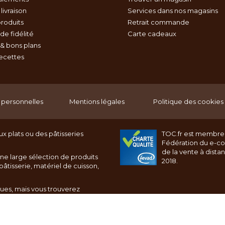
livraison
Services dans nos magasins
roduits
Retrait commande
e fidélité
Carte cadeaux
& bons plans
recettes
personnelles
Mentions légales
Politique des cookies
x plats ou des pâtisseries
TOC.fr est membre
Fédération du e-c
de la vente à dista
ne large sélection de produits
2018.
âtisserie, matériel de cuisson,
ques, mais vous trouverez
rnet toc.fr