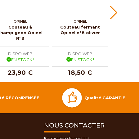
OPINEL
OPINEL
OP
Couteau à
Couteau fermant
Couteau 
champignon Opinel
Opinel n°8 olivier
N°2
N°8
DISPO WEB
DISPO WEB
DISP
EN STOCK !
EN STOCK !
EN 
23,90 €
18,50 €
9,
Qualité GARANTIE
lité RÉCOMPENSÉE
NOUS CONTACTER
Formulaire de contact