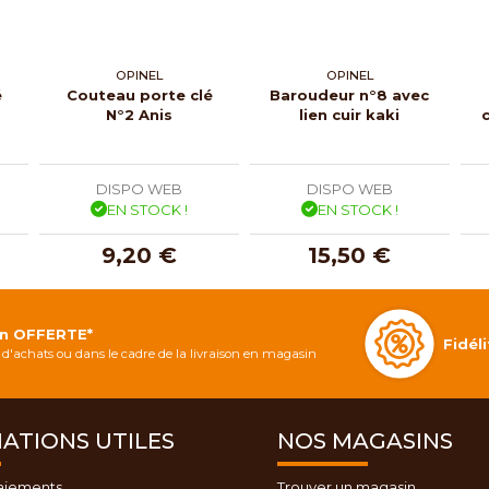
OPINEL
OPINEL
é
Couteau porte clé
Baroudeur n°8 avec
N°2 Anis
lien cuir kaki
DISPO WEB
DISPO WEB
EN STOCK !
EN STOCK !
9,20 €
15,50 €
on OFFERTE*
Fidé
d'achats ou dans le cadre de la livraison en magasin
ATIONS UTILES
NOS MAGASINS
aiements
Trouver un magasin