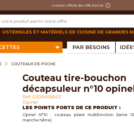
Livraison offerte dès 49€ d'achat
USTENSILES ET MATÉRIELS DE CUISINE DE GRANDES 
ECETTES
PAR BESOINS
E
COUTEAUX DE POCHE
couteau tire-bouchon
décapsuleur n°10 opine
Ref: 0309458563
Opinel
LES POINTS FORTS DE CE PRODUIT :
Opinel N°10 : couteau pliant multifonction (lame 1
manche hêtre).