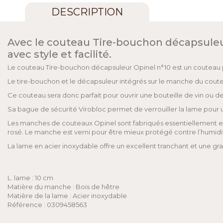
DESCRIPTION
Avec le couteau Tire-bouchon décapsuleur
avec style et facilité.
Le couteau Tire-bouchon décapsuleur Opinel n°10 est un couteau p
Le tire-bouchon et le décapsuleur intégrés sur le manche du couteau
Ce couteau sera donc parfait pour ouvrir une bouteille de vin ou de
Sa bague de sécurité Virobloc permet de verrouiller la lame pour u
Les manches de couteaux Opinel sont fabriqués essentiellement en bois
rosé. Le manche est verni pour être mieux protégé contre l’humidité
La lame en acier inoxydable offre un excellent tranchant et une gra
L. lame : 10 cm
Matière du manche : Bois de hêtre
Matière de la lame : Acier inoxydable
Référence : 0309458563