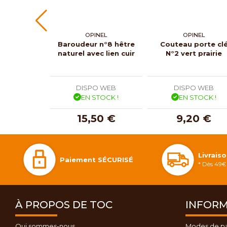
OPINEL
OPINEL
Baroudeur n°8 hêtre
Couteau porte cl
naturel avec lien cuir
N°2 vert prairie
DISPO WEB
DISPO WEB
EN STOCK !
EN STOCK !
15,50 €
9,20 €
Livrais
Paiement SÉCURISÉ
* Dès 49€ 
À PROPOS DE TOC
INFORM
Qui sommes-nous
Modes de p