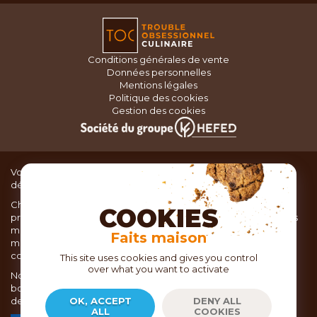
Conditions générales de vente
Données personnelles
Mentions légales
Politique des cookies
Gestion des cookies
Vous recherchez du matériel de cuisine pour concocter de
délicieux plats ou des pâtisseries dignes d’un grand chef ?
Chez TOC, boutique d’ustensiles de cuisine, nous vous
COOKIES
proposons une large sélection de produits issus des meilleures
marques de matériel de cuisine: Ustensiles de pâtisserie,
Faits maison
matériel de cuisson, service de table, ustensiles de cuisine,
coutellerie, set picnic.
This site uses cookies and gives you control
over what you want to activate
Nous vous réservons un accueil chaleureux au sein de nos 21
boutiques, mais vous trouverez également tout votre matériel
de cuisine en ligne sur notre site internet toc.fr
OK, ACCEPT
DENY ALL
ALL
COOKIES