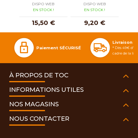
DISPO WEB
DISPO WEB
D
EN STOCK !
EN STOCK !
E
15,50 €
9,20 €
Livraison 
Paiement SÉCURISÉ
* Dès 49€ d'ac
cadre de la li
À PROPOS DE TOC
INFORMATIONS UTILES
NOS MAGASINS
NOUS CONTACTER