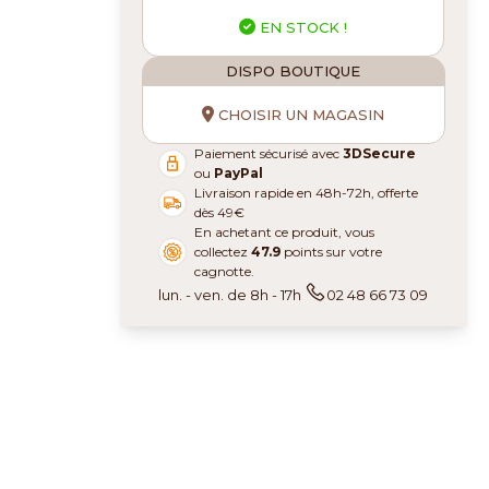
EN STOCK !
DISPO BOUTIQUE
CHOISIR UN MAGASIN
Paiement sécurisé avec
3DSecure
ou
PayPal
Livraison rapide en 48h-72h, offerte
dès 49€
En achetant ce produit, vous
collectez
47.9
points sur votre
cagnotte.
lun. - ven. de 8h - 17h
02 48 66 73 09