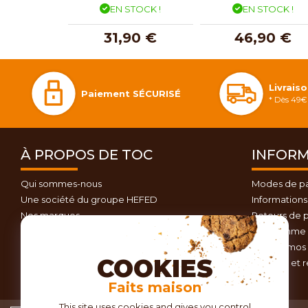
EN STOCK !
EN STOCK !
31,90 €
46,90 €
Livrais
Paiement SÉCURISÉ
* Dès 49€ 
À PROPOS DE TOC
INFORM
Qui sommes-nous
Modes de p
Une société du groupe HEFED
Informations 
Nos marques
Retours de p
Contactez-nous
Programme d
Plan du site
Nos promos 
COOKIES
Conseils et 
Faits maison
This site uses cookies and gives you control