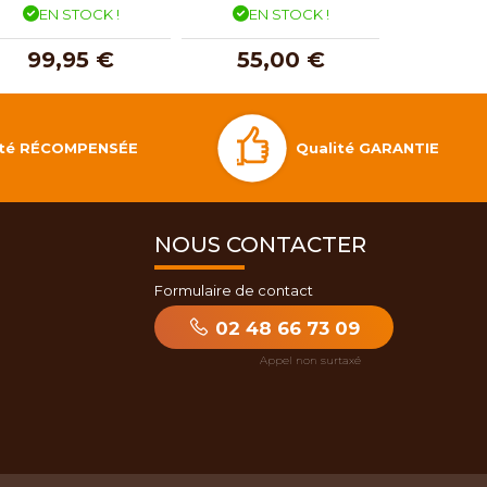
EN STOCK !
EN STOCK !
EN 
99,95 €
55,00 €
31,
Qualité GARANTIE
lité RÉCOMPENSÉE
NOUS CONTACTER
Formulaire de contact
02 48 66 73 09