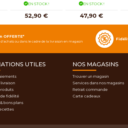
EN STOCK !
EN STOCK !
52,90 €
47,90 €
on OFFERTE*
Fidé
d'achats ou dans le cadre de la livraison en magasin
ATIONS UTILES
NOS MAGASINS
aiements
Trouver un magasin
livraison
Services dans nos magasins
roduits
Retrait commande
e fidélité
Carte cadeaux
& bons plans
recettes