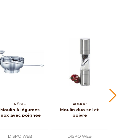
RÖSLE
ADHOC
PEU
Moulin à légumes
Moulin duo sel et
Moulin 
inox avec poignée
poivre
Nanc
DISPO WEB
DISPO WEB
DISP