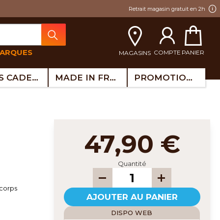
Retrait magasin gratuit en 2h
MARQUES
COMPTE
PANIER
MAGASINS
IDÉES CADEAUX
MADE IN FRANCE
PROMOTIONS
47,90 €
Quantité
 corps
AJOUTER AU PANIER
DISPO WEB