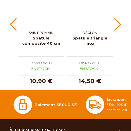
SAINT ROMAIN
DÉGLON
ROG
Spatule
Spatule triangle
Pelle
composite 40 cm
inox
pol
DISPO WEB
DISPO WEB
D
EN STOCK !
EN STOCK !
E
10,90 €
14,50 €
Livraison 
Paiement SÉCURISÉ
* Dès 49€ d'ac
cadre de la li
À PROPOS DE TOC