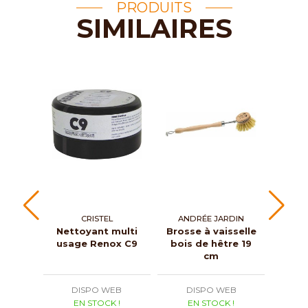
PRODUITS
SIMILAIRES
CRISTEL
ANDRÉE JARDIN
AND
Nettoyant multi
Brosse à vaisselle
Bou
usage Renox C9
bois de hêtre 19
cm
DISPO WEB
DISPO WEB
D
EN STOCK !
EN STOCK !
E