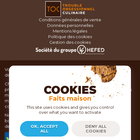
Conditions générales de vente
Données personnelles
Mentions légales
Politique des cookies
Gestion des cookies
Vous recherchez du matériel de cuisine pour concocter de
délicieux plats ou des pâtisseries dignes d’un grand chef ?
Chez TOC, boutique d’ustensiles de cuisine, nous vous
COOKIES
proposons une large sélection de produits issus des meilleures
marques de matériel de cuisine: Ustensiles de pâtisserie,
Faits maison
matériel de cuisson, service de table, ustensiles de cuisine,
coutellerie, set picnic.
This site uses cookies and gives you control
over what you want to activate
Nous vous réservons un accueil chaleureux au sein de nos 21
boutiques, mais vous trouverez également tout votre matériel
de cuisine en ligne sur notre site internet toc.fr
OK, ACCEPT
DENY ALL
ALL
COOKIES