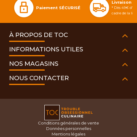
Livraison 
Paiement SÉCURISÉ
* Dès 49€ d'ac
cadre de la li
À PROPOS DE TOC
INFORMATIONS UTILES
NOS MAGASINS
NOUS CONTACTER
Conditions générales de vente
Données personnelles
Mentions légales