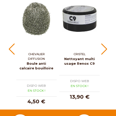
CHEVALIER
CRISTEL
AND
Nettoyant multi
Bou
DIFFUSION
Boule anti
usage Renox C9
calcaire bouilloire
DISPO WEB
D
DISPO WEB
EN STOCK !
E
EN STOCK !
13,90 €
4,50 €