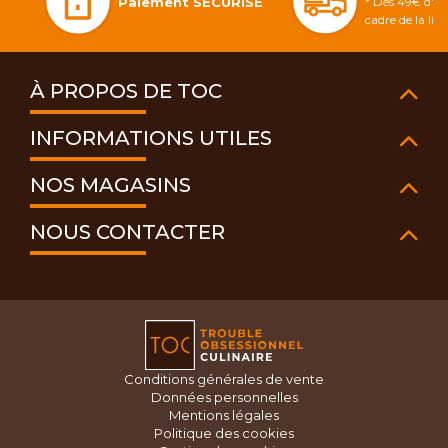
Paiement SÉCURISÉ
* Dès 49€ d'ac
cadre de la li
À PROPOS DE TOC
INFORMATIONS UTILES
NOS MAGASINS
NOUS CONTACTER
Conditions générales de vente
Données personnelles
Mentions légales
Politique des cookies