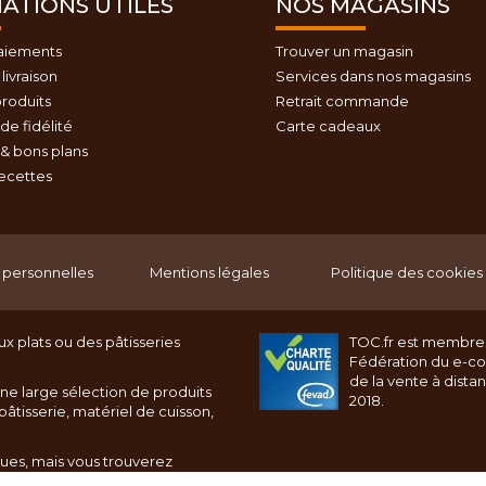
ATIONS UTILES
NOS MAGASINS
aiements
Trouver un magasin
livraison
Services dans nos magasins
roduits
Retrait commande
e fidélité
Carte cadeaux
& bons plans
recettes
personnelles
Mentions légales
Politique des cookies
x plats ou des pâtisseries
TOC.fr est membre
Fédération du e-c
de la vente à dista
ne large sélection de produits
2018.
âtisserie, matériel de cuisson,
ques, mais vous trouverez
rnet toc.fr