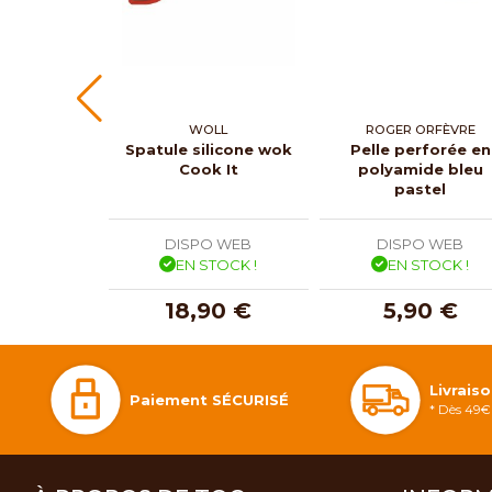
WOLL
ROGER ORFÈVRE
Spatule silicone wok
Pelle perforée en
Cook It
polyamide bleu
pastel
DISPO WEB
DISPO WEB
EN STOCK !
EN STOCK !
18,90 €
5,90 €
Livrais
Paiement SÉCURISÉ
* Dès 49€ 