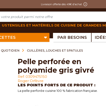
Livraison offerte dès 49€ d'achat
USTENSILES ET MATÉRIELS DE CUISINE DE GRANDES 
ECETTES
PAR BESOINS
U QUOTIDIEN
CUILLÈRES, LOUCHES ET SPATULES
pelle perforée en
polyamide gris givré
Ref: 0309475150
Roger Orfèvre
LES POINTS FORTS DE CE PRODUIT :
La pelle perforée cuisine 100 % fabrication française.