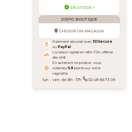
EN STOCK !
DISPO BOUTIQUE
CHOISIR UN MAGASIN
Paiement sécurisé avec
3DSecure
ou
PayPal
Livraison rapide en 48h-72h, offerte
dès 49€
En achetant ce produit, vous
collectez
5.9
points sur votre
cagnotte.
lun. - ven. de 8h - 17h
02 48 66 73 09