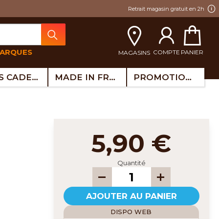
Retrait magasin gratuit en 2h
MARQUES
COMPTE
PANIER
MAGASINS
IDÉES CADEAUX
MADE IN FRANCE
PROMOTIONS
5,90 €
Quantité
AJOUTER AU PANIER
DISPO WEB