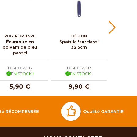
ROGER ORFÈVRE
DÉGLON
DE 
Écumoire en
Spatule 'surclass'
Louche
polyamide bleu
32,5cm
pastel
DISPO WEB
DISPO WEB
DISP
EN STOCK !
EN STOCK !
EN 
5,90 €
9,90 €
19,
Qualité GARANTIE
lité RÉCOMPENSÉE