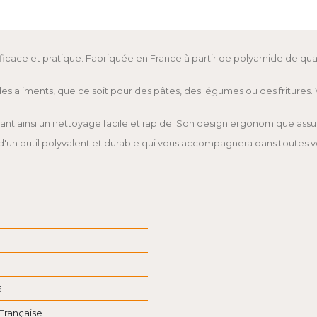
 efficace et pratique. Fabriquée en France à partir de polyamide de qu
 aliments, que ce soit pour des pâtes, des légumes ou des fritures. V
sant ainsi un nettoyage facile et rapide. Son design ergonomique assu
 d'un outil polyvalent et durable qui vous accompagnera dans toutes v
6
Française