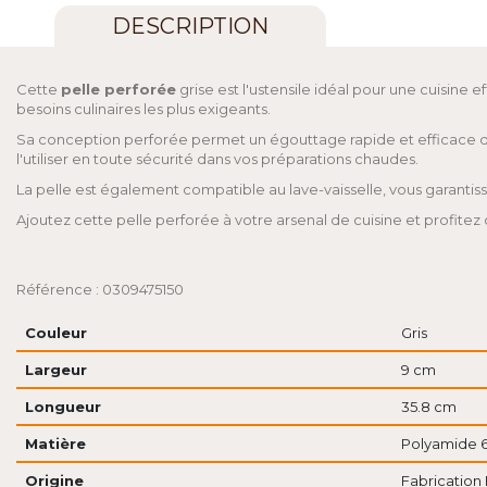
DESCRIPTION
Cette
pelle perforée
grise est l'ustensile idéal pour une cuisine
besoins culinaires les plus exigeants.
Sa conception perforée permet un égouttage rapide et efficace des
l'utiliser en toute sécurité dans vos préparations chaudes.
La pelle est également compatible au lave-vaisselle, vous garantis
Ajoutez cette pelle perforée à votre arsenal de cuisine et profitez
Référence : 0309475150
Couleur
Gris
Largeur
9 cm
Longueur
35.8 cm
Matière
Polyamide 
Origine
Fabrication 