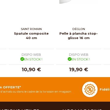
SAINT ROMAIN
DÉGLON
Spatule composite
Pelle à plancha stop-
40 cm
glisse 16 cm
DISPO WEB
DISPO WEB
EN STOCK !
EN STOCK !
10,90 €
19,90 €
on OFFERTE*
Fidé
d'achats ou dans le cadre de la livraison en magasin