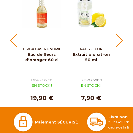
TERGA GASTRONOMIE
PATISDECOR
Eau de fleurs
Extrait bio citron
Gouss
d'oranger 60 cl
50 ml
bo
poudr
DISPO WEB
DISPO WEB
D
EN STOCK !
EN STOCK !
E
19,90 €
7,90 €
Livraison 
Paiement SÉCURISÉ
* Dès 49€ d'ac
cadre de la li