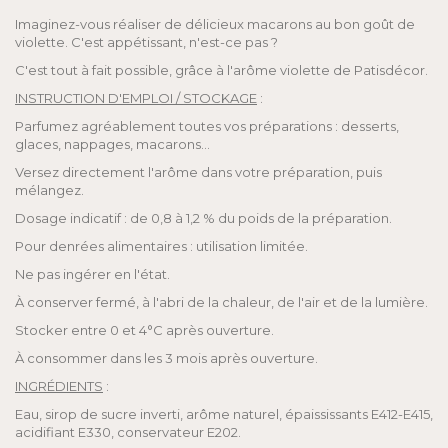
Imaginez-vous réaliser de délicieux macarons au bon goût de
violette. C'est appétissant, n'est-ce pas ?
C'est tout à fait possible, grâce à l'arôme violette de Patisdécor.
INSTRUCTION D'EMPLOI / STOCKAGE
:
Parfumez agréablement toutes vos préparations : desserts,
glaces, nappages, macarons...
Versez directement l'arôme dans votre préparation, puis
mélangez.
Dosage indicatif : de 0,8 à 1,2 % du poids de la préparation.
Pour denrées alimentaires : utilisation limitée.
Ne pas ingérer en l'état.
À conserver fermé, à l'abri de la chaleur, de l'air et de la lumière.
Stocker entre 0 et 4°C après ouverture.
À consommer dans les 3 mois après ouverture.
INGRÉDIENTS
:
Eau, sirop de sucre inverti, arôme naturel, épaississants E412-E415,
acidifiant E330, conservateur E202.