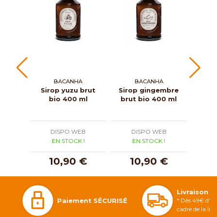
BACANHA
BACANHA
Sirop yuzu brut
Sirop gingembre
Siro
bio 400 ml
brut bio 400 ml
brut
DISPO WEB
DISPO WEB
D
EN STOCK !
EN STOCK !
E
10,90 €
10,90 €
1
Livraison 
Paiement SÉCURISÉ
* Dès 49€ d'ac
cadre de la li