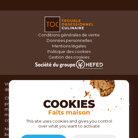
Conditions générales de vente
Données personnelles
Mentions légales
Politique des cookies
Gestion des cookies
Vous recherchez du matériel de cuisine pour concocter de
délicieux plats ou des pâtisseries dignes d’un grand chef ?
Chez TOC, boutique d’ustensiles de cuisine, nous vous
COOKIES
proposons une large sélection de produits issus des meilleures
marques de matériel de cuisine: Ustensiles de pâtisserie,
Faits maison
matériel de cuisson, service de table, ustensiles de cuisine,
coutellerie, set picnic.
This site uses cookies and gives you control
over what you want to activate
Nous vous réservons un accueil chaleureux au sein de nos 21
boutiques, mais vous trouverez également tout votre matériel