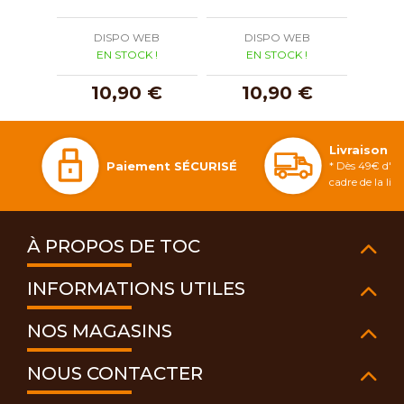
DISPO WEB
DISPO WEB
D
EN STOCK !
EN STOCK !
E
10,90 €
10,90 €
1
Livraison 
Paiement SÉCURISÉ
* Dès 49€ d'ac
cadre de la li
À PROPOS DE TOC
INFORMATIONS UTILES
NOS MAGASINS
NOUS CONTACTER