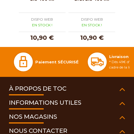
DISPO WEB
DISPO WEB
D
EN STOCK !
EN STOCK !
E
10,90 €
10,90 €
1
Livraison 
Paiement SÉCURISÉ
* Dès 49€ d'ac
cadre de la li
À PROPOS DE TOC
INFORMATIONS UTILES
NOS MAGASINS
NOUS CONTACTER