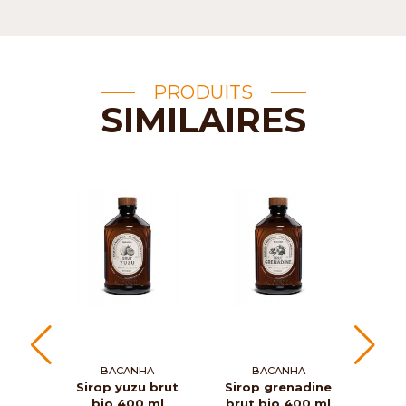
PRODUITS
SIMILAIRES
BACANHA
BACANHA
Sirop yuzu brut
Sirop grenadine
Siro
bio 400 ml
brut bio 400 ml
pass