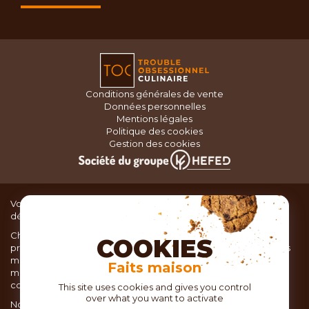
Conditions générales de vente
Données personnelles
Mentions légales
Politique des cookies
Gestion des cookies
Vous recherchez du matériel de cuisine pour concocter de
délicieux plats ou des pâtisseries dignes d’un grand chef ?
Chez TOC, boutique d’ustensiles de cuisine, nous vous
COOKIES
proposons une large sélection de produits issus des meilleures
marques de matériel de cuisine: Ustensiles de pâtisserie,
Faits maison
matériel de cuisson, service de table, ustensiles de cuisine,
coutellerie, set picnic.
This site uses cookies and gives you control
over what you want to activate
Nous vous réservons un accueil chaleureux au sein de nos 21