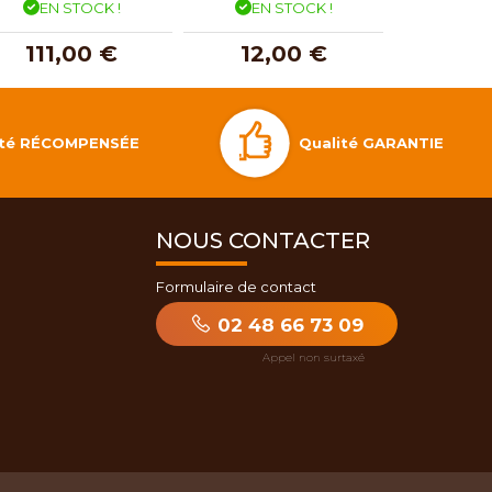
EN STOCK !
EN STOCK !
EN 
111,00 €
12,00 €
12,
Qualité GARANTIE
lité RÉCOMPENSÉE
NOUS CONTACTER
Formulaire de contact
02 48 66 73 09