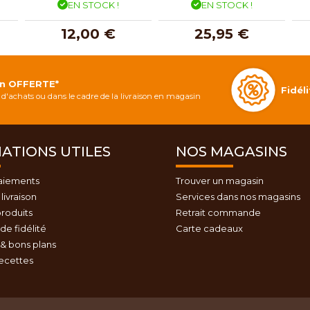
EN STOCK !
EN STOCK !
12,00 €
25,95 €
on OFFERTE*
Fidé
d'achats ou dans le cadre de la livraison en magasin
ATIONS UTILES
NOS MAGASINS
aiements
Trouver un magasin
livraison
Services dans nos magasins
roduits
Retrait commande
e fidélité
Carte cadeaux
& bons plans
recettes