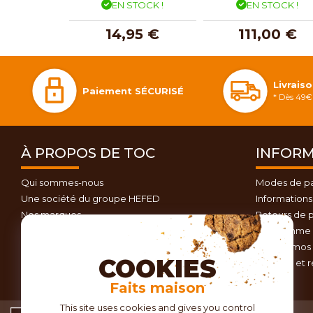
EN STOCK !
EN STOCK !
14,95 €
111,00 €
Livrais
Paiement SÉCURISÉ
* Dès 49€ 
À PROPOS DE TOC
INFORM
Qui sommes-nous
Modes de p
Une société du groupe HEFED
Informations 
Nos marques
Retours de p
Contactez-nous
Programme d
Plan du site
Nos promos 
COOKIES
Conseils et 
Faits maison
This site uses cookies and gives you control