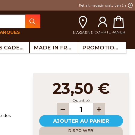
Retrait magasin gratuit en 2h
MARQUES
COMPTE
PANIER
MAGASINS
IDÉES CADEAUX
MADE IN FRANCE
PROMOTIONS
23,50 €
Quantité
re des
AJOUTER AU PANIER
DISPO WEB