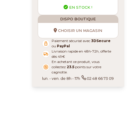
EN STOCK !
DISPO BOUTIQUE
CHOISIR UN MAGASIN
Paiement sécurisé avec
3DSecure
ou
PayPal
Livraison rapide en 48h-72h, offerte
dès 49€
En achetant ce produit, vous
collectez
23.5
points sur votre
cagnotte.
lun. - ven. de 8h - 17h
02 48 66 73 09