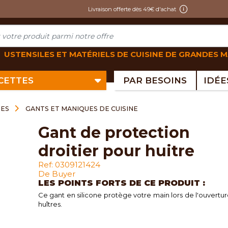
Livraison offerte dès 49€ d'achat
USTENSILES ET MATÉRIELS DE CUISINE DE GRANDES 
ECETTES
PAR BESOINS
RES
GANTS ET MANIQUES DE CUISINE
gant de protection
droitier pour huitre
Ref: 0309121424
De Buyer
LES POINTS FORTS DE CE PRODUIT :
Ce gant en silicone protège votre main lors de l'ouvertu
huîtres.