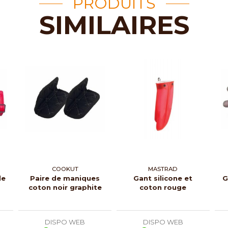
PRODUITS
SIMILAIRES
COOKUT
MASTRAD
le
Paire de maniques
Gant silicone et
G
coton noir graphite
coton rouge
DISPO WEB
DISPO WEB