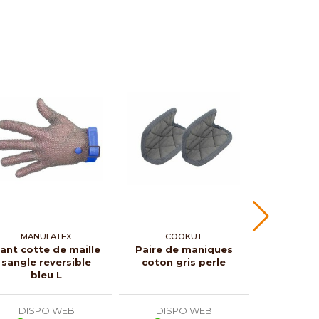
MANULATEX
COOKUT
CO
ant cotte de maille
Paire de maniques
Paire de
sangle reversible
coton gris perle
coton bla
bleu L
DISPO WEB
DISPO WEB
DISP