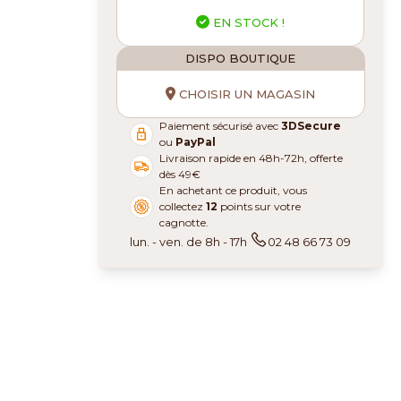
EN STOCK !
DISPO BOUTIQUE
CHOISIR UN MAGASIN
Paiement sécurisé avec
3DSecure
ou
PayPal
Livraison rapide en 48h-72h, offerte
dès 49€
En achetant ce produit, vous
collectez
12
points sur votre
cagnotte.
lun. - ven. de 8h - 17h
02 48 66 73 09