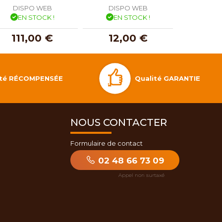
DISPO WEB
DISPO WEB
DISP
EN STOCK !
EN STOCK !
EN 
111,00 €
12,00 €
23,
Qualité GARANTIE
lité RÉCOMPENSÉE
NOUS CONTACTER
Formulaire de contact
02 48 66 73 09