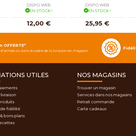
DISPO WEB
DISPO WEB
EN STOCK !
EN STOCK !
12,00 €
25,95 €
on OFFERTE*
Fidé
d'achats ou dans le cadre de la livraison en magasin
ATIONS UTILES
NOS MAGASINS
aiements
Trouver un magasin
livraison
Services dans nos magasins
roduits
Retrait commande
e fidélité
Carte cadeaux
& bons plans
recettes