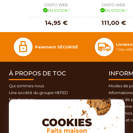
DISPO WEB
DISPO WEB
EN STOCK !
EN STOCK !
14,95 €
111,00 €
Livrais
Paiement SÉCURISÉ
* Dès 49€ 
À PROPOS DE TOC
INFORM
Qui sommes-nous
Modes de p
Une société du groupe HEFED
Informations 
Nos marques
Retours de p
Contactez-nous
Programme d
Plan du site
Nos promos 
COOKIES
Conseils et 
Faits maison