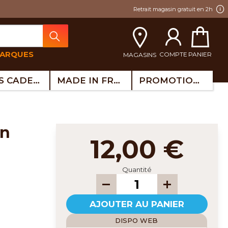
Retrait magasin gratuit en 2h
MARQUES
COMPTE
PANIER
MAGASINS
IDÉES CADEAUX
MADE IN FRANCE
PROMOTIONS
12,00 €
Quantité
AJOUTER AU PANIER
DISPO WEB