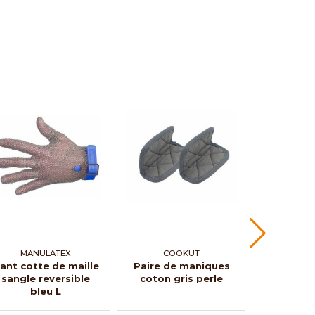
MANULATEX
COOKUT
DE 
ant cotte de maille
Paire de maniques
Gant de 
sangle reversible
coton gris perle
droitier 
bleu L