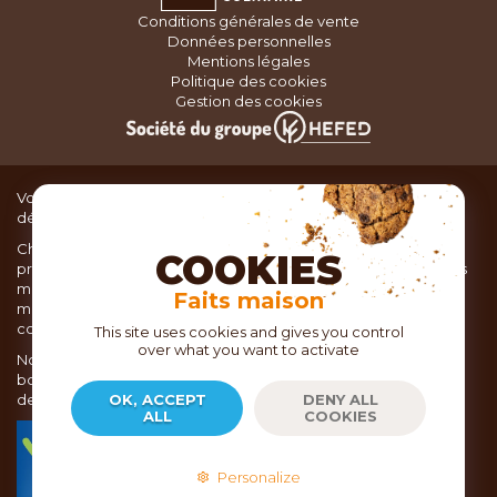
Conditions générales de vente
Données personnelles
Mentions légales
Politique des cookies
Gestion des cookies
Vous recherchez du matériel de cuisine pour concocter de
délicieux plats ou des pâtisseries dignes d’un grand chef ?
Chez TOC, boutique d’ustensiles de cuisine, nous vous
COOKIES
proposons une large sélection de produits issus des meilleures
marques de matériel de cuisine: Ustensiles de pâtisserie,
Faits maison
matériel de cuisson, service de table, ustensiles de cuisine,
coutellerie, set picnic.
This site uses cookies and gives you control
over what you want to activate
Nous vous réservons un accueil chaleureux au sein de nos 21
boutiques, mais vous trouverez également tout votre matériel
de cuisine en ligne sur notre site internet toc.fr
OK, ACCEPT
DENY ALL
ALL
COOKIES
TOC.fr est membre de la FEVAD Fédération du e-
commerce et de la vente à distance depuis 2018.
Personalize