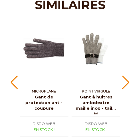
SIMILAIRES
MICROPLANE
POINT VIRGULE
M
Gant de
Gant à huitres
Gan
protection anti-
ambidextre
mai
coupure
maille inox - taille
reve
M
DISPO WEB
DISPO WEB
D
EN STOCK !
EN STOCK !
E