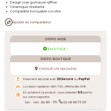
Design rose guimauve raffiné
Céramique résistante
Compatible Incroyable cocotte
Ajouter au
comparateur
DISPO WEB
EN STOCK !
DISPO BOUTIQUE
CHOISIR UN MAGASIN
Paiement sécurisé avec
3DSecure
ou
PayPal
Livraison rapide en 48h-72h, offerte dès 49€
En achetant ce produit, vous collectez
9.9
points
sur votre cagnotte.
lun. - ven. de 8h - 17h
02 48 66 73 09