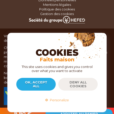
Mentions légales
Politique des cookies
Gestion des cookies
Vous recherchez du matériel de cuisine pour concocter de
délicieux plats ou des pâtisseries dignes d’un grand chef ?
Chez TOC, boutique d’ustensiles de cuisine, nous vous
COOKIES
proposons une large sélection de produits issus des meilleures
marques de matériel de cuisine: Ustensiles de pâtisserie,
Faits maison
matériel de cuisson, service de table, ustensiles de cuisine,
coutellerie, set picnic.
This site uses cookies and gives you control
over what you want to activate
Nous vous réservons un accueil chaleureux au sein de nos 21
boutiques, mais vous trouverez également tout votre matériel
de cuisine en ligne sur notre site internet toc.fr
OK, ACCEPT
DENY ALL
ALL
COOKIES
TOC.fr est membre de la FEVAD Fédération du e-
commerce et de la vente à distance depuis 2018.
Personalize
2026
- Copyright EPICURIA - TOC.FR
9,90 €
AJOUTER AU PANIER