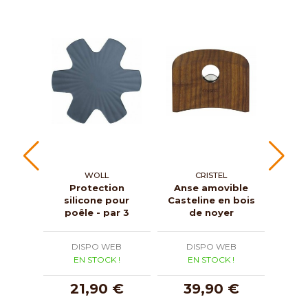
WOLL
CRISTEL
Protection
Anse amovible
Co
silicone pour
Casteline en bois
verr
poêle - par 3
de noyer
DISPO WEB
DISPO WEB
D
EN STOCK !
EN STOCK !
E
21,90 €
39,90 €
3