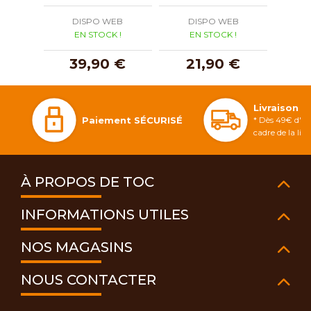
DISPO WEB
DISPO WEB
D
EN STOCK !
EN STOCK !
E
39,90 €
21,90 €
3
Livraison 
Paiement SÉCURISÉ
* Dès 49€ d'ac
cadre de la li
À PROPOS DE TOC
INFORMATIONS UTILES
NOS MAGASINS
NOUS CONTACTER