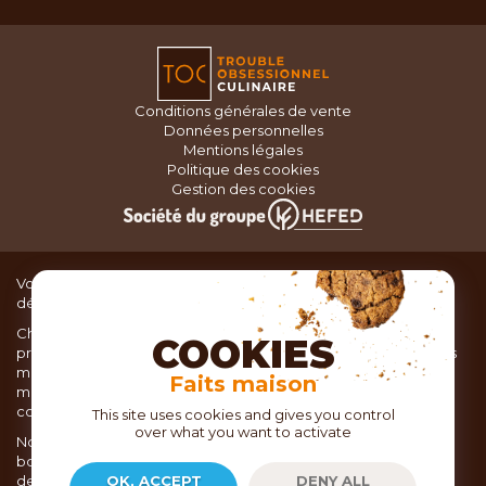
Conditions générales de vente
Données personnelles
Mentions légales
Politique des cookies
Gestion des cookies
Vous recherchez du matériel de cuisine pour concocter de
délicieux plats ou des pâtisseries dignes d’un grand chef ?
Chez TOC, boutique d’ustensiles de cuisine, nous vous
COOKIES
proposons une large sélection de produits issus des meilleures
marques de matériel de cuisine: Ustensiles de pâtisserie,
Faits maison
matériel de cuisson, service de table, ustensiles de cuisine,
coutellerie, set picnic.
This site uses cookies and gives you control
over what you want to activate
Nous vous réservons un accueil chaleureux au sein de nos 21
boutiques, mais vous trouverez également tout votre matériel
de cuisine en ligne sur notre site internet toc.fr
OK, ACCEPT
DENY ALL