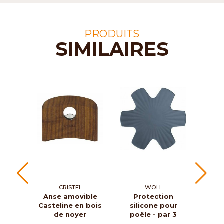
PRODUITS
SIMILAIRES
CRISTEL
WOLL
Anse amovible
Protection
Co
Casteline en bois
silicone pour
verr
de noyer
poêle - par 3