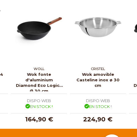
WOLL
CRISTEL
24
Wok fonte
Wok amovible
d'aluminium
Casteline inox ø 30
Diamond Eco Logic -
cm
D
Ø 30 cm
DISPO WEB
DISPO WEB
EN STOCK !
EN STOCK !
164,90 €
224,90 €