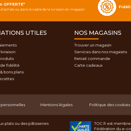
on OFFERTE*
Fidé
d'achats ou dans le cadre de la livraison en magasin
ATIONS UTILES
NOS MAGASINS
aiements
Trouver un magasin
livraison
Services dans nos magasins
roduits
Retrait commande
e fidélité
Carte cadeaux
& bons plans
recettes
personnelles
Mentions légales
Politique des cookies
x plats ou des pâtisseries
TOC.fr est membre
Fédération du e-c