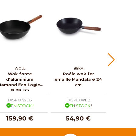
WOLL
BEKA
ST
Wok fonte
Poêle wok fer
Wok en fo
d'aluminium
émaillé Mandala ø 24
ø 37 cm
iamond Eco Logic -
cm
couv
Ø 28 cm
DISPO WEB
DISPO WEB
DISP
EN STOCK !
EN STOCK !
EN 
159,90 €
54,90 €
329