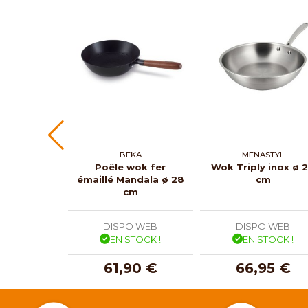
BEKA
MENASTYL
Poêle wok fer
Wok Triply inox ø 
émaillé Mandala ø 28
cm
cm
DISPO WEB
DISPO WEB
EN STOCK !
EN STOCK !
61,90 €
66,95 €