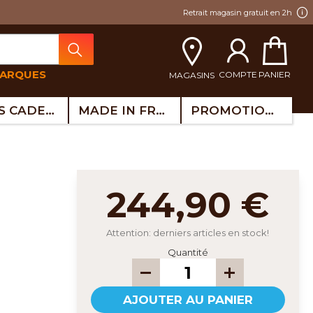
Retrait magasin gratuit en 2h
MARQUES
COMPTE
PANIER
MAGASINS
IDÉES CADEAUX
MADE IN FRANCE
PROMOTIONS
244,90 €
Attention: derniers articles en stock!
Quantité
AJOUTER AU PANIER