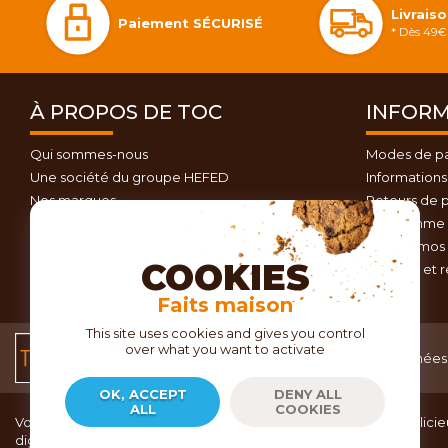
Livrais
Paiement SÉCURISÉ
* Dès 49€ 
À PROPOS DE TOC
INFORM
Qui sommes-nous
Modes de p
Une société du groupe HEFED
Informations 
Nos marques
Retours de p
Contactez-nous
Programme d
Plan du site
Nos promos 
COOKIES
Conseils et 
Faits maison
This site uses cookies and gives you control
over what you want to activate
Conditions générales
Données 
de vente
OK, ACCEPT
DENY ALL
ALL
COOKIES
Vous recherchez du matériel de cuisine pour concocter de délicieu
dignes d’un grand chef ?