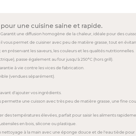
é pour une cuisine saine et rapide.
 : Garantit une diffusion homogène de la chaleur, idéale pour des cuiss
 il vous permet de cuisiner avec peu de matière grasse, tout en évitan
en préservant les saveurs, les couleurs et les qualités nutritionnelles.
ectrique), passe également au four jusqu'à 250°C (hors grill).
arantie à vie contre les vices de fabrication.
vible (vendues séparément).
avant d'ajouter vos ingrédients.
s permette une cuisson avec très peu de matière grasse, une fine couc
r des températures élevées, parfait pour saisir les aliments rapideme
stensiles en bois, silicone ou plastique.
ez un nettoyage à la main avec une éponge douce et de l'eau tiède pou