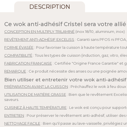
DESCRIPTION
Ce wok anti-adhésif Cristel sera votre alli
CONCEPTION EN MULTIPLY TRILAMINÉ
(inox 18/10, aluminium, inox)
REVÊTEMENT ANTI-ADHÉSIF EXCELISS
: Garanti sans PFOS ni PFOA,
FORME ÉVASÉE
: Pour favoriser la cuisson à haute température tout 
COMPATIBILITÉ
: Tous les types de cuisson (induction, gaz, vitro, él
FABRICATION FRANÇAISE
: Certifiée "Origine France Garantie" et g
REMARQUE
: Ce produit nécessite des anses ou une poignée amo
Bien utiliser et entretenir votre wok anti-adhésif
PRÉPARATION AVANT LA CUISSON
: Préchauffez le wok à feu doux 
UTILISATION DE MATIÈRE GRASSE
: Bien que le revêtement Excelis
saveurs.
CUISINEZ À HAUTE TEMPÉRATURE
: Le wok est conçu pour supporte
ENTRETIEN
: Pour préserver le revêtement anti-adhésif, utiliser des u
NETTOYAGE FACILE
: Bien qu'il passe au lave-vaisselle, privilégi