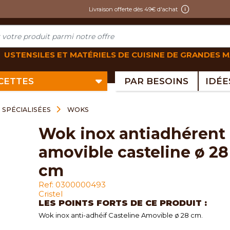
Livraison offerte dès 49€ d'achat
USTENSILES ET MATÉRIELS DE CUISINE DE GRANDES 
ECETTES
PAR BESOINS
 SPÉCIALISÉES
WOKS
wok inox antiadhérent
amovible casteline ø 28
cm
Ref: 0300000493
Cristel
LES POINTS FORTS DE CE PRODUIT :
Wok inox anti-adhéif Casteline Amovible ø 28 cm.