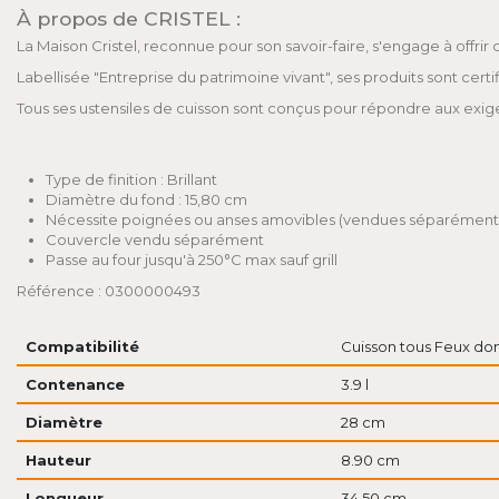
À propos de CRISTEL :
La Maison Cristel, reconnue pour son savoir-faire, s'engage à offrir
Labellisée "Entreprise du patrimoine vivant", ses produits sont certi
Tous ses ustensiles de cuisson sont conçus pour répondre aux exig
Type de finition : Brillant
Diamètre du fond : 15,80 cm
Nécessite poignées ou anses amovibles (vendues séparément
Couvercle vendu séparément
Passe au four jusqu'à 250°C max sauf grill
Référence : 0300000493
Compatibilité
Cuisson tous Feux don
Contenance
3.9 l
Diamètre
28 cm
Hauteur
8.90 cm
Longueur
34.50 cm