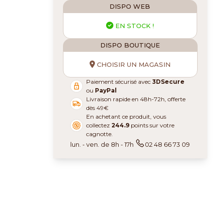
DISPO WEB
EN STOCK !
DISPO BOUTIQUE
CHOISIR UN MAGASIN
Paiement sécurisé avec
3DSecure
ou
PayPal
Livraison rapide en 48h-72h, offerte
dès 49€
En achetant ce produit, vous
collectez
244.9
points sur votre
cagnotte.
lun. - ven. de 8h - 17h
02 48 66 73 09