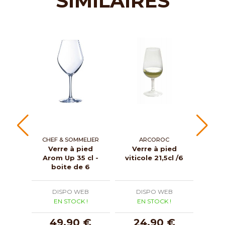
SIMILAIRES
CHEF & SOMMELIER
ARCOROC
Verre à pied
Verre à pied
Gobe
Arom Up 35 cl -
viticole 21,5cl /6
20 
boite de 6
DISPO WEB
DISPO WEB
D
EN STOCK !
EN STOCK !
E
49,90 €
24,90 €
2