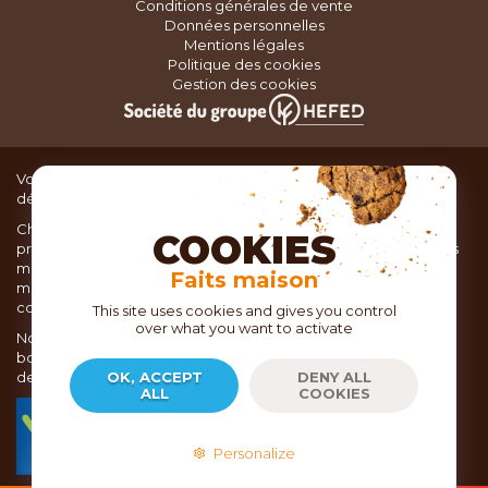
Conditions générales de vente
Données personnelles
Mentions légales
Politique des cookies
Gestion des cookies
Vous recherchez du matériel de cuisine pour concocter de
délicieux plats ou des pâtisseries dignes d’un grand chef ?
Chez TOC, boutique d’ustensiles de cuisine, nous vous
COOKIES
proposons une large sélection de produits issus des meilleures
marques de matériel de cuisine: Ustensiles de pâtisserie,
Faits maison
matériel de cuisson, service de table, ustensiles de cuisine,
coutellerie, set picnic.
This site uses cookies and gives you control
over what you want to activate
Nous vous réservons un accueil chaleureux au sein de nos 21
boutiques, mais vous trouverez également tout votre matériel
de cuisine en ligne sur notre site internet toc.fr
OK, ACCEPT
DENY ALL
ALL
COOKIES
TOC.fr est membre de la FEVAD Fédération du e-
commerce et de la vente à distance depuis 2018.
Personalize