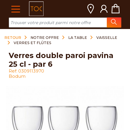
Cookies management panel
RETOUR
NOTRE OFFRE
LA TABLE
VAISSELLE
VERRES ET FLÛTES
verres double paroi pavina
25 cl - par 6
Ref: 0309113970
Bodum