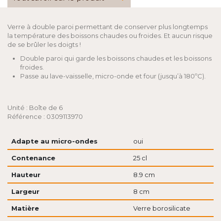
Verre à double paroi permettant de conserver plus longtemps
la température des boissons chaudes ou froides. Et aucun risque
de se brûler les doigts !
Double paroi qui garde les boissons chaudes et les boissons
froides.
Passe au lave-vaisselle, micro-onde et four (jusqu’à 180ºC).
Unité : Boîte de 6
Référence : 0309113970
Adapte au micro-ondes
oui
Contenance
25 cl
Hauteur
8.9 cm
Largeur
8 cm
Matière
Verre borosilicate