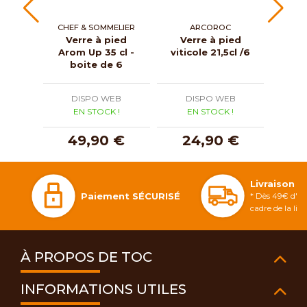
CHEF & SOMMELIER
ARCOROC
Verre à pied
Verre à pied
Gobe
Arom Up 35 cl -
viticole 21,5cl /6
20 
boite de 6
DISPO WEB
DISPO WEB
D
EN STOCK !
EN STOCK !
E
49,90 €
24,90 €
2
Livraison 
Paiement SÉCURISÉ
* Dès 49€ d'ac
cadre de la li
À PROPOS DE TOC
INFORMATIONS UTILES