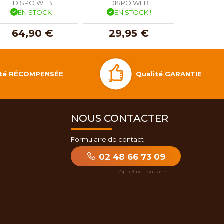
DISPO WEB
DISPO WEB
DISP
EN STOCK !
EN STOCK !
EN 
64,90 €
29,95 €
79,
Qualité GARANTIE
lité RÉCOMPENSÉE
NOUS CONTACTER
Formulaire de contact
02 48 66 73 09