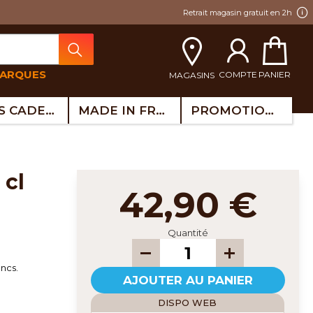
Retrait magasin gratuit en 2h
MARQUES
COMPTE
PANIER
MAGASINS
IDÉES CADEAUX
MADE IN FRANCE
PROMOTIONS
42,90 €
Quantité
ancs.
AJOUTER AU PANIER
DISPO WEB