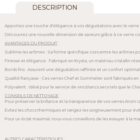
DESCRIPTION
Apportez une touche d'élégance à vos dégustations avec le verre
Découvrez une nouvelle dimension de saveurs grâce à ce verre con
AVANTAGES DU PRODUIT
:
Sublime les arômes : Sa forme spécifique concentre les arômes p
Finesse et élégance : Fabriqué en Krysta, un matériau cristallin résis
Bords fins : Assurent une dégustation raffinée et un confort optimal lo
Qualité française : Ces verres Chef et Sommelier sont fabriqués en
Polyvalent : Idéal pour le service de vins blancs secs tels que le C
CONSEILS DE NETTOYAGE
:
Pour préserver la brillance et la transparence de vos verres Arom 
Évitez les chocs thermiques et rangez-les soigneusement pour évit
Pour un éclat maximal, nous vous conseillons de les essuyer à la ma
AUTRES CARACTÉRISTIQUES
: