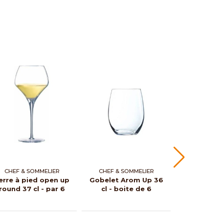
CHEF & SOMMELIER
CHEF & SOMMELIER
ALASKA
erre à pied open up
Gobelet Arom Up 36
Verre
round 37 cl - par 6
cl - boite de 6
Topogra
blanc 
Everest