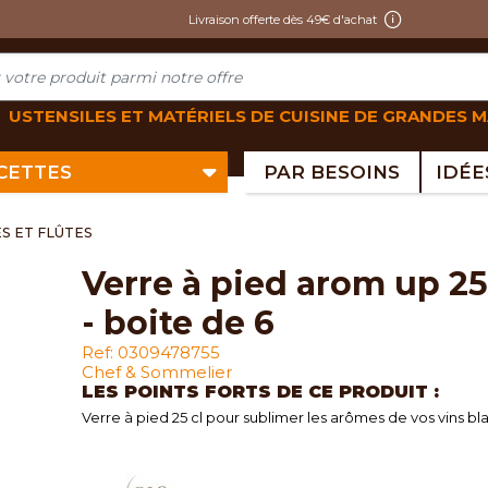
Livraison offerte dès 49€ d'achat
USTENSILES ET MATÉRIELS DE CUISINE DE GRANDES 
ECETTES
PAR BESOINS
S ET FLÛTES
verre à pied arom up 25 cl
- boite de 6
Ref: 0309478755
Chef & Sommelier
LES POINTS FORTS DE CE PRODUIT :
Verre à pied 25 cl pour sublimer les arômes de vos vins bl