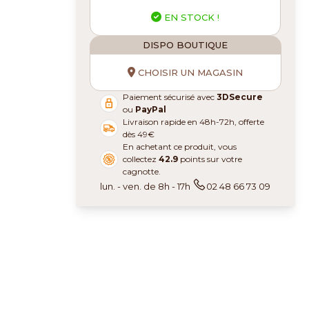
EN STOCK !
DISPO BOUTIQUE
CHOISIR UN MAGASIN
Paiement sécurisé avec
3DSecure
ou
PayPal
Livraison rapide en 48h-72h, offerte
dès 49€
En achetant ce produit, vous
collectez
42.9
points sur votre
cagnotte.
lun. - ven. de 8h - 17h
02 48 66 73 09