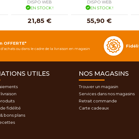
DISPO WEB
DISPO WEB
EN STOCK !
EN STOCK !
21,85 €
55,90 €
on OFFERTE*
Fidé
d'achats ou dans le cadre de la livraison en magasin
ATIONS UTILES
NOS MAGASINS
aiements
Trouver un magasin
livraison
Services dans nos magasins
roduits
Retrait commande
e fidélité
Carte cadeaux
& bons plans
recettes