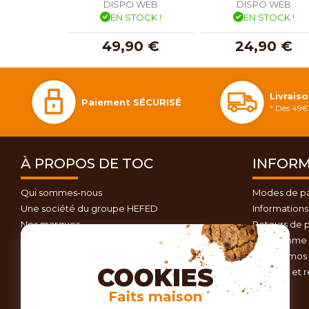
DISPO WEB
DISPO WEB
EN STOCK !
EN STOCK !
49,90 €
24,90 €
Livrais
Paiement SÉCURISÉ
* Dès 49€ 
À PROPOS DE TOC
INFORM
Qui sommes-nous
Modes de p
Une société du groupe HEFED
Informations 
Nos marques
Retours de p
Contactez-nous
Programme d
Plan du site
Nos promos 
COOKIES
Conseils et 
Faits maison