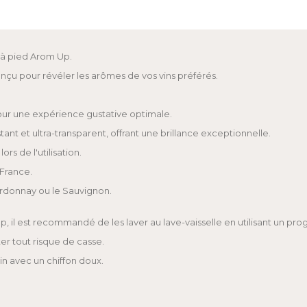
 à pied Arom Up.
çu pour révéler les arômes de vos vins préférés.
our une expérience gustative optimale.
tant et ultra-transparent, offrant une brillance exceptionnelle.
rs de l'utilisation.
 France.
hardonnay ou le Sauvignon.
Up, il est recommandé de les laver au lave-vaisselle en utilisant un p
er tout risque de casse.
in avec un chiffon doux.