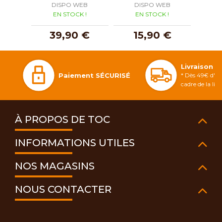
DISPO WEB
DISPO WEB
D
EN STOCK !
EN STOCK !
E
39,90 €
15,90 €
3
Livraison 
Paiement SÉCURISÉ
* Dès 49€ d'ac
cadre de la li
À PROPOS DE TOC
INFORMATIONS UTILES
NOS MAGASINS
NOUS CONTACTER