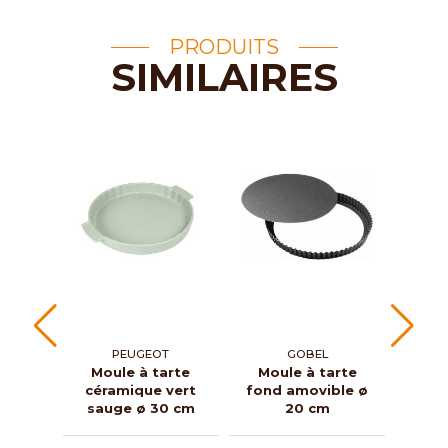
PRODUITS
SIMILAIRES
PEUGEOT
GOBEL
Moule à tarte
Moule à tarte
Moul
céramique vert
fond amovible ø
hau
sauge ø 30 cm
20 cm