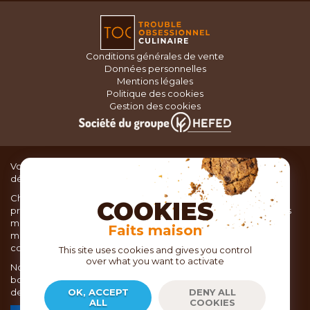
Conditions générales de vente
Données personnelles
Mentions légales
Politique des cookies
Gestion des cookies
Vous recherchez du matériel de cuisine pour concocter de
délicieux plats ou des pâtisseries dignes d’un grand chef ?
Chez TOC, boutique d’ustensiles de cuisine, nous vous
COOKIES
proposons une large sélection de produits issus des meilleures
marques de matériel de cuisine: Ustensiles de pâtisserie,
Faits maison
matériel de cuisson, service de table, ustensiles de cuisine,
coutellerie, set picnic.
This site uses cookies and gives you control
over what you want to activate
Nous vous réservons un accueil chaleureux au sein de nos 21
boutiques, mais vous trouverez également tout votre matériel
de cuisine en ligne sur notre site internet toc.fr
OK, ACCEPT
DENY ALL
ALL
COOKIES