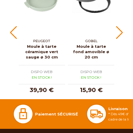
PEUGEOT
GOBEL
Moule à tarte
Moule à tarte
Mou
céramique vert
fond amovible ø
inox 
sauge ø 30 cm
20 cm
Ø 
DISPO WEB
DISPO WEB
D
EN STOCK !
EN STOCK !
E
39,90 €
15,90 €
2
Livraison 
Paiement SÉCURISÉ
* Dès 49€ d'ac
cadre de la li