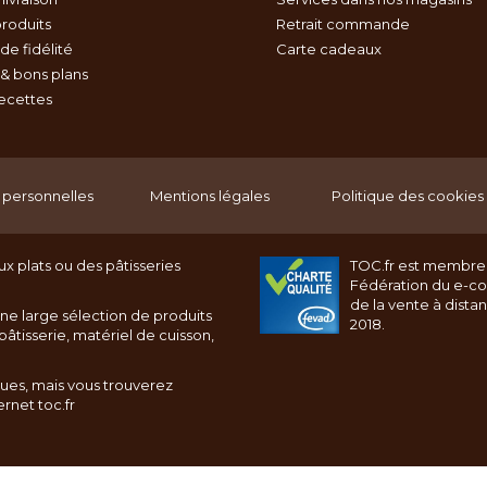
roduits
Retrait commande
e fidélité
Carte cadeaux
& bons plans
recettes
personnelles
Mentions légales
Politique des cookies
x plats ou des pâtisseries
TOC.fr est membre
Fédération du e-c
de la vente à dista
ne large sélection de produits
2018.
âtisserie, matériel de cuisson,
ques, mais vous trouverez
rnet toc.fr