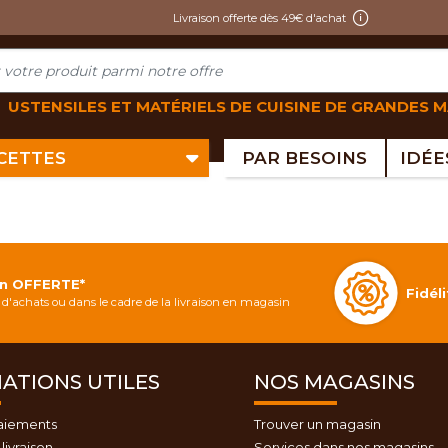
Livraison offerte dès 49€ d'achat
USTENSILES ET MATÉRIELS DE CUISINE DE GRANDES 
ECETTES
PAR BESOINS
on OFFERTE*
Fidé
d'achats ou dans le cadre de la livraison en magasin
ATIONS UTILES
NOS MAGASINS
aiements
Trouver un magasin
livraison
Services dans nos magasins