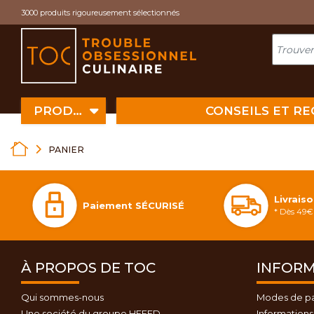
Cookies management panel
3000 produits rigoureusement sélectionnés
PRODUITS
CONSEILS ET R
PANIER
Livrais
Paiement SÉCURISÉ
* Dès 49€ 
À PROPOS DE TOC
INFORM
Qui sommes-nous
Modes de p
Une société du groupe HEFED
Informations 