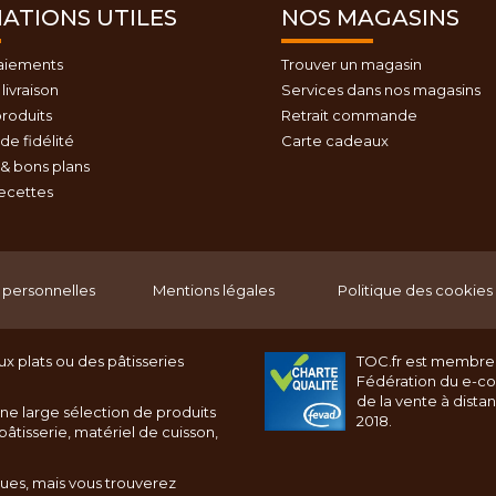
ATIONS UTILES
NOS MAGASINS
aiements
Trouver un magasin
livraison
Services dans nos magasins
roduits
Retrait commande
e fidélité
Carte cadeaux
& bons plans
recettes
personnelles
Mentions légales
Politique des cookies
x plats ou des pâtisseries
TOC.fr est membre
Fédération du e-c
de la vente à dista
ne large sélection de produits
2018.
âtisserie, matériel de cuisson,
ques, mais vous trouverez