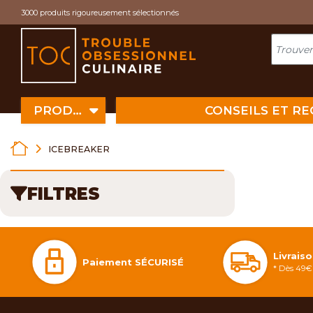
Cookies management panel
3000 produits rigoureusement sélectionnés
PRODUITS
CONSEILS ET R
ICEBREAKER
FILTRES
Livrais
Paiement SÉCURISÉ
* Dès 49€ 