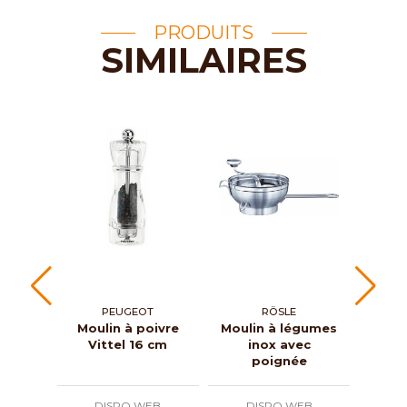
PRODUITS
SIMILAIRES
PEUGEOT
RÖSLE
Moulin à poivre
Moulin à légumes
Mo
Vittel 16 cm
inox avec
Maes
poignée
c
DISPO WEB
DISPO WEB
D