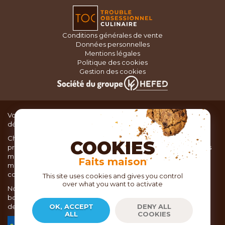
Conditions générales de vente
Données personnelles
Mentions légales
Politique des cookies
Gestion des cookies
Vous recherchez du matériel de cuisine pour concocter de
délicieux plats ou des pâtisseries dignes d’un grand chef ?
Chez TOC, boutique d’ustensiles de cuisine, nous vous
COOKIES
proposons une large sélection de produits issus des meilleures
marques de matériel de cuisine: Ustensiles de pâtisserie,
Faits maison
matériel de cuisson, service de table, ustensiles de cuisine,
coutellerie, set picnic.
This site uses cookies and gives you control
over what you want to activate
Nous vous réservons un accueil chaleureux au sein de nos 21
boutiques, mais vous trouverez également tout votre matériel
de cuisine en ligne sur notre site internet toc.fr
OK, ACCEPT
DENY ALL
ALL
COOKIES