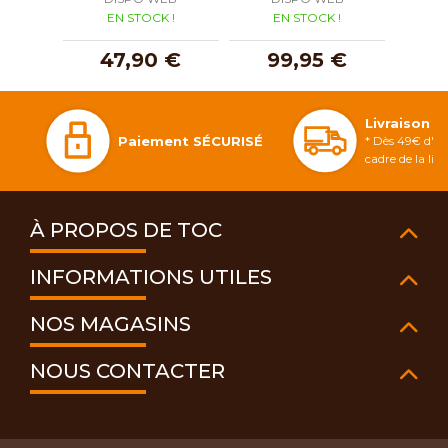
EN STOCK !
EN STOCK !
E
47,90 €
99,95 €
5
Livraison 
Paiement SÉCURISÉ
* Dès 49€ d'ac
cadre de la li
À PROPOS DE TOC
INFORMATIONS UTILES
NOS MAGASINS
NOUS CONTACTER