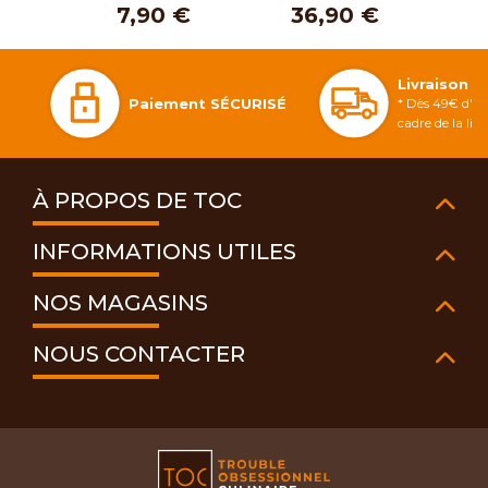
7,90 €
36,90 €
3
Livraison 
Paiement SÉCURISÉ
* Dès 49€ d'ac
cadre de la li
À PROPOS DE TOC
INFORMATIONS UTILES
NOS MAGASINS
NOUS CONTACTER