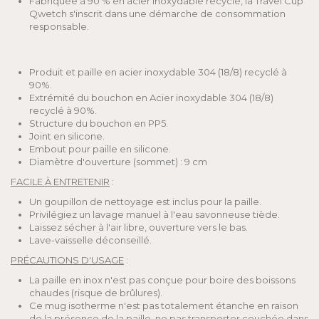
Fabriquée à 90 % en acier inoxydable recyclé, la Travel Cup
Qwetch s'inscrit dans une démarche de consommation
responsable.
Produit et paille en acier inoxydable 304 (18/8) recyclé à
90%.
Extrémité du bouchon en Acier inoxydable 304 (18/8)
recyclé à 90%.
Structure du bouchon en PP5.
Joint en silicone.
Embout pour paille en silicone.
Diamètre d'ouverture (sommet) : 9 cm
FACILE À ENTRETENIR
:
Un goupillon de nettoyage est inclus pour la paille.
Privilégiez un lavage manuel à l'eau savonneuse tiède.
Laissez sécher à l'air libre, ouverture vers le bas.
Lave-vaisselle déconseillé.
PRÉCAUTIONS D'USAGE
:
La paille en inox n'est pas conçue pour boire des boissons
chaudes (risque de brûlures).
Ce mug isotherme n'est pas totalement étanche en raison
de la présence de la paille, ne pas transporter couchée dans