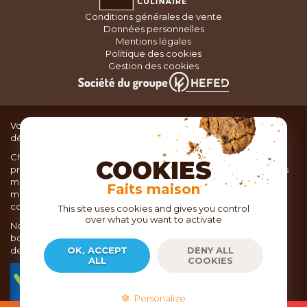
Conditions générales de vente
Données personnelles
Mentions légales
Politique des cookies
Gestion des cookies
Vous recherchez du matériel de cuisine pour concocter de
délicieux plats ou des pâtisseries dignes d’un grand chef ?
Chez TOC, boutique d’ustensiles de cuisine, nous vous
COOKIES
proposons une large sélection de produits issus des meilleures
marques de matériel de cuisine: Ustensiles de pâtisserie,
Faits maison
matériel de cuisson, service de table, ustensiles de cuisine,
coutellerie, set picnic.
This site uses cookies and gives you control
over what you want to activate
Nous vous réservons un accueil chaleureux au sein de nos 21
boutiques, mais vous trouverez également tout votre matériel
de cuisine en ligne sur notre site internet toc.fr
OK, ACCEPT
DENY ALL
ALL
COOKIES
TOC.fr est membre de la FEVAD Fédération du e-
commerce et de la vente à distance depuis 2018.
Personalize