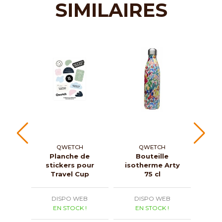
SIMILAIRES
QWETCH
QWETCH
Planche de
Bouteille
B
stickers pour
isotherme Arty
isot
Travel Cup
75 cl
rose 
DISPO WEB
DISPO WEB
D
EN STOCK !
EN STOCK !
E