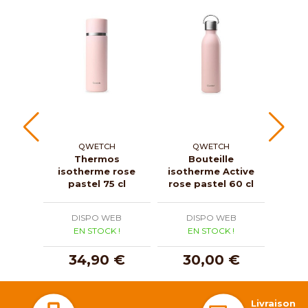
QWETCH
QWETCH
Thermos
Bouteille
B
isotherme rose
isotherme Active
iso
pastel 75 cl
rose pastel 60 cl
DISPO WEB
DISPO WEB
D
EN STOCK !
EN STOCK !
E
34,90 €
30,00 €
3
Livraison 