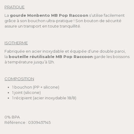
PRATIQUE
La
gourde Monbento MB Pop Raccoon
s’utilise facilement
grâce à son bouchon ultra-pratique ! Son bouton de sécurité
assure un transport en toute tranquillité.
ISOTHERME
Fabriquée en acier inoxydable et équipée d’une double paroi,
la
bouteille réutilisable MB Pop Raccoon
garde les boissons
à température jusqu’à 12h.
COMPOSITION
1 bouchon (PP + silicone)
1 joint (silicone)
1 récipient (acier inoxydable 18/8)
0% BPA
Référence : 0309457145