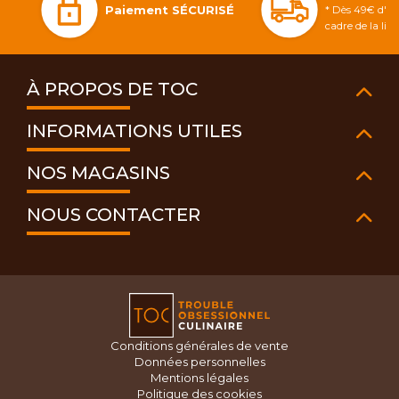
Paiement SÉCURISÉ
* Dès 49€ d'ac
cadre de la li
À PROPOS DE TOC
INFORMATIONS UTILES
NOS MAGASINS
NOUS CONTACTER
Conditions générales de vente
Données personnelles
Mentions légales
Politique des cookies