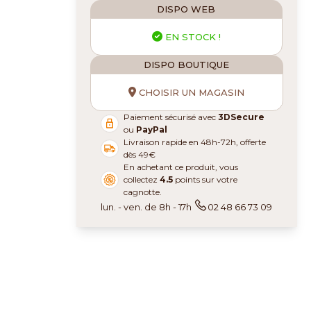
DISPO WEB
EN STOCK !
DISPO BOUTIQUE
CHOISIR UN MAGASIN
Paiement sécurisé avec
3DSecure
ou
PayPal
Livraison rapide en 48h-72h, offerte
dès 49€
En achetant ce produit, vous
collectez
4.5
points sur votre
cagnotte.
lun. - ven. de 8h - 17h
02 48 66 73 09