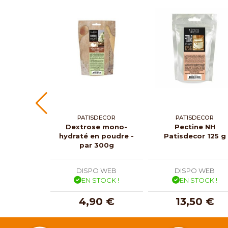
PATISDECOR
PATISDECOR
Dextrose mono-
Pectine NH
hydraté en poudre -
Patisdecor 125 g
par 300g
DISPO WEB
DISPO WEB
EN STOCK !
EN STOCK !
4,90 €
13,50 €