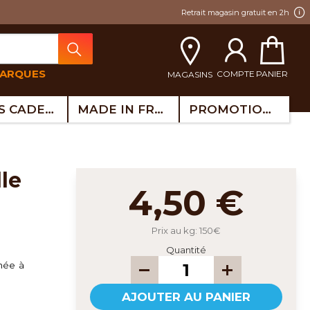
Retrait magasin gratuit en 2h
MARQUES
COMPTE
PANIER
MAGASINS
IDÉES CADEAUX
MADE IN FRANCE
PROMOTIONS
4,50 €
Prix au kg: 150€
Quantité
inée à
AJOUTER AU PANIER