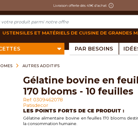
Livraison offerte dès 49€ d'achat
USTENSILES ET MATÉRIELS DE CUISINE DE GRANDES 
ECETTES
PAR BESOINS
ROMES
AUTRES ADDITIFS
gélatine bovine en feuille
170 blooms - 10 feuilles
Ref: 0309462078
Patisdecor
LES POINTS FORTS DE CE PRODUIT :
Gélatine alimentaire bovine en feuilles 170 blooms dest
la consommation humaine.