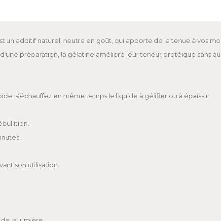
t un additif naturel, neutre en goût, qui apporte de la tenue à vos m
'une préparation, la gélatine améliore leur teneur protéique sans aug
froide. Réchauffez en même temps le liquide à gélifier ou à épaissir.
bullition.
inutes.
ant son utilisation.
 de la lumière..