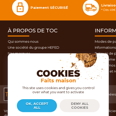
Livrais
Paiement SÉCURISÉ
* Dès 49€ 
À PROPOS DE TOC
INFORM
Qui sommes-nous
Modes de p
Une société du groupe HEFED
Informations 
Nos marques
Retours de p
Contactez-nous
Programme d
Plan du site
Nos promos 
COOKIES
Conseils et 
Faits maison
This site uses cookies and gives you control
over what you want to activate
Conditions générales
Données 
de vente
OK, ACCEPT
DENY ALL
ALL
COOKIES
Vous recherchez du matériel de cuisine pour concocter de délicieu
dignes d’un grand chef ?