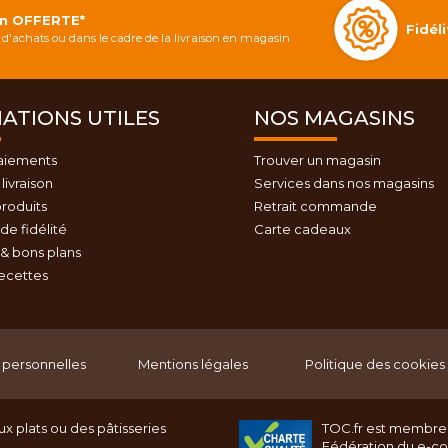
on OFFERTE*
Fidé
d'achats ou dans le cadre de la livraison en magasin
ATIONS UTILES
NOS MAGASINS
aiements
Trouver un magasin
livraison
Services dans nos magasins
roduits
Retrait commande
e fidélité
Carte cadeaux
& bons plans
recettes
personnelles
Mentions légales
Politique des cookies
x plats ou des pâtisseries
TOC.fr est membre
Fédération du e-c