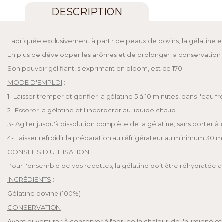
DESCRIPTION
Fabriquée exclusivement à partir de peaux de bovins, la gélatine es
En plus de développer les arômes et de prolonger la conservation d
Son pouvoir gélifiant, s'exprimant en bloom, est de 170.
MODE D'EMPLOI
:
1- Laisser tremper et gonfler la gélatine 5 à 10 minutes, dans l'eau 
2- Essorer la gélatine et l'incorporer au liquide chaud.
3- Agiter jusqu'à dissolution complète de la gélatine, sans porter à é
4- Laisser refroidir la préparation au réfrigérateur au minimum 30 m
CONSEILS D'UTILISATION
:
Pour l'ensemble de vos recettes, la gélatine doit être réhydratée av
INGRÉDIENTS
:
Gélatine bovine (100%)
CONSERVATION
:
Avant ouverture : À conserver à l'abri de la chaleur, de l'humidité et