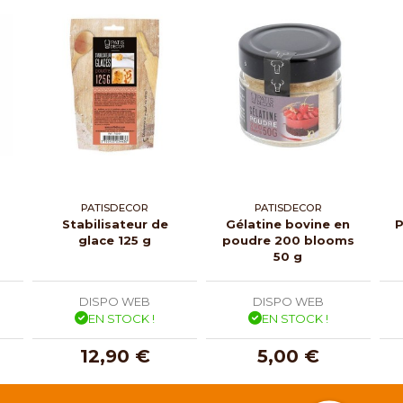
PATISDECOR
PATISDECOR
Stabilisateur de
Gélatine bovine en
P
glace 125 g
poudre 200 blooms
50 g
DISPO WEB
DISPO WEB
EN STOCK !
EN STOCK !
12,90 €
5,00 €