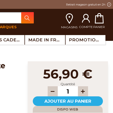
Retrait magasin gratuit en 2h
MARQUES
COMPTE
PANIER
MAGASINS
IDÉES CADEAUX
MADE IN FRANCE
PROMOTIONS
56,90 €
Quantité
AJOUTER AU PANIER
DISPO WEB