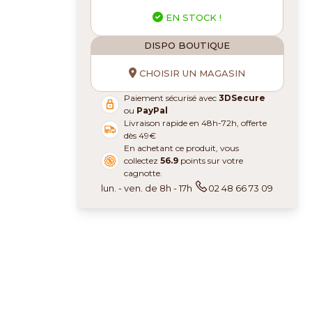
EN STOCK !
DISPO BOUTIQUE
CHOISIR UN MAGASIN
Paiement sécurisé avec
3DSecure
ou
PayPal
Livraison rapide en 48h-72h, offerte
dès 49€
En achetant ce produit, vous
collectez
56.9
points sur votre
cagnotte.
lun. - ven. de 8h - 17h
02 48 66 73 09