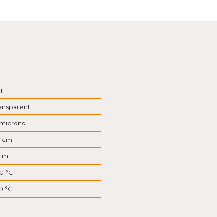
i
ansparent
 microns
0 cm
0 m
0 °C
0 °C