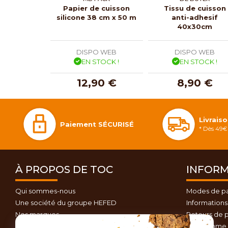
Papier de cuisson
Tissu de cuisson
silicone 38 cm x 50 m
anti-adhesif
40x30cm
DISPO WEB
DISPO WEB
EN STOCK !
EN STOCK !
12,90 €
8,90 €
Livrais
Paiement SÉCURISÉ
* Dès 49€ 
À PROPOS DE TOC
INFORM
Qui sommes-nous
Modes de p
Une société du groupe HEFED
Informations 
Nos marques
Retours de p
Contactez-nous
Programme d