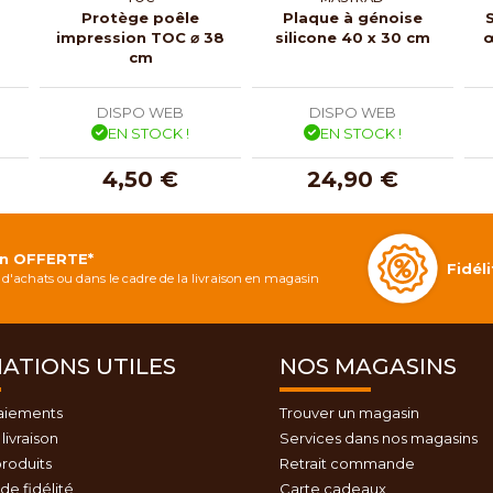
Protège poêle
Plaque à génoise
impression TOC ⌀ 38
silicone 40 x 30 cm
œ
cm
DISPO WEB
DISPO WEB
EN STOCK !
EN STOCK !
4,50 €
24,90 €
on OFFERTE*
Fidé
d'achats ou dans le cadre de la livraison en magasin
ATIONS UTILES
NOS MAGASINS
aiements
Trouver un magasin
livraison
Services dans nos magasins
roduits
Retrait commande
e fidélité
Carte cadeaux