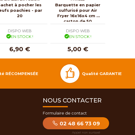
Sachet à pocher les
Barquette en papier
Toile d
ufs poachies - par
sulfurisé pour Air
boulangèr
20
Fryer 16x16x4 cm -
45
carton de 50
DISPO WEB
DISPO WEB
DISP
EN STOCK !
EN STOCK !
EN 
6,90 €
5,00 €
24,
Qualité GARANTIE
lité RÉCOMPENSÉE
NOUS CONTACTER
Formulaire de contact
02 48 66 73 09