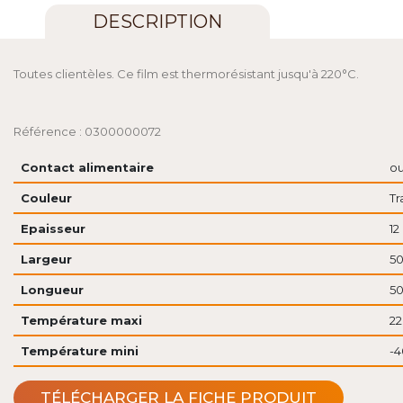
DESCRIPTION
Toutes clientèles. Ce film est thermorésistant jusqu'à 220°C.
Référence : 0300000072
Contact alimentaire
ou
Couleur
Tr
Epaisseur
12
Largeur
5
Longueur
5
Température maxi
22
Température mini
-4
TÉLÉCHARGER LA FICHE PRODUIT