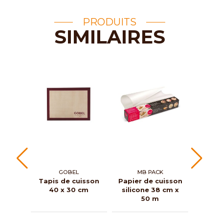
PRODUITS
SIMILAIRES
GOBEL
MB PACK
Tapis de cuisson
Papier de cuisson
Plaq
40 x 30 cm
silicone 38 cm x
sili
50 m