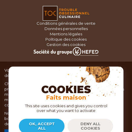
Conditions générales de vente
Données personnelles
Mentions légales
Politique des cookies
Gestion des cookies
Vous recherchez du matériel de cuisine pour concocter de
délicieux plats ou des pâtisseries dignes d’un grand chef ?
Chez TOC, boutique d’ustensiles de cuisine, nous vous
COOKIES
proposons une large sélection de produits issus des meilleures
marques de matériel de cuisine: Ustensiles de pâtisserie,
Faits maison
matériel de cuisson, service de table, ustensiles de cuisine,
coutellerie, set picnic.
This site uses cookies and gives you control
over what you want to activate
Nous vous réservons un accueil chaleureux au sein de nos 21
boutiques, mais vous trouverez également tout votre matériel
de cuisine en ligne sur notre site internet toc.fr
OK, ACCEPT
DENY ALL
ALL
COOKIES