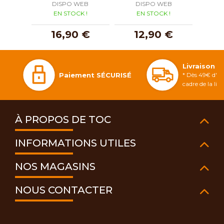
DISPO WEB
DISPO WEB
D
EN STOCK !
EN STOCK !
E
16,90 €
12,90 €
2
Livraison 
Paiement SÉCURISÉ
* Dès 49€ d'ac
cadre de la li
À PROPOS DE TOC
INFORMATIONS UTILES
NOS MAGASINS
NOUS CONTACTER