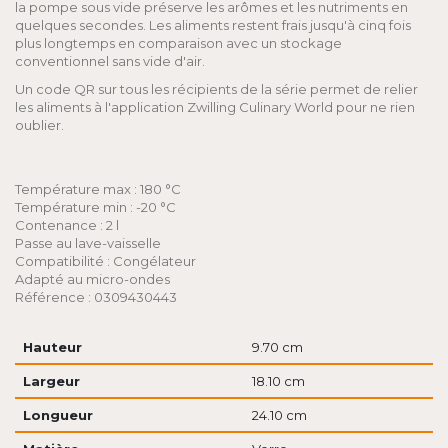
la pompe sous vide préserve les arômes et les nutriments en
quelques secondes. Les aliments restent frais jusqu'à cinq fois
plus longtemps en comparaison avec un stockage
conventionnel sans vide d'air.
Un code QR sur tous les récipients de la série permet de relier
les aliments à l'application Zwilling Culinary World pour ne rien
oublier.
Température max : 180 °C
Température min : -20 °C
Contenance : 2 l
Passe au lave-vaisselle
Compatibilité : Congélateur
Adapté au micro-ondes
Référence : 0309430443
Hauteur
9.70 cm
Largeur
18.10 cm
Longueur
24.10 cm