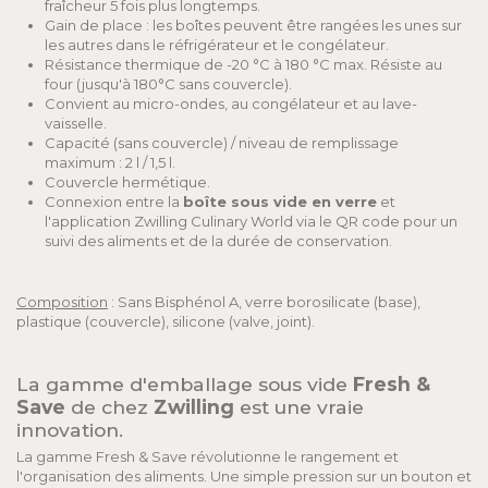
fraîcheur 5 fois plus longtemps.
Gain de place : les boîtes peuvent être rangées les unes sur
les autres dans le réfrigérateur et le congélateur.
Résistance thermique de -20 °C à 180 °C max. Résiste au
four (jusqu'à 180°C sans couvercle).
Convient au micro-ondes, au congélateur et au lave-
vaisselle.
Capacité (sans couvercle) / niveau de remplissage
maximum : 2 l / 1,5 l.
Couvercle hermétique.
Connexion entre la
boîte sous vide en verre
et
l'application Zwilling Culinary World via le QR code pour un
suivi des aliments et de la durée de conservation.
Composition
: Sans Bisphénol A, verre borosilicate (base),
plastique (couvercle), silicone (valve, joint).
La gamme d'emballage sous vide
Fresh &
Save
de chez
Zwilling
est une vraie
innovation.
La gamme Fresh & Save révolutionne le rangement et
l'organisation des aliments. Une simple pression sur un bouton et