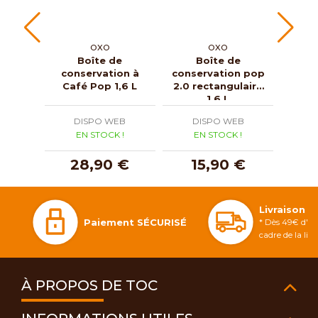
OXO
OXO
Boîte de
Boîte de
Filtr
conservation à
conservation pop
po
Café Pop 1,6 L
2.0 rectangulaire
from
1,6 L
DISPO WEB
DISPO WEB
D
EN STOCK !
EN STOCK !
E
28,90 €
15,90 €
Livraison 
Paiement SÉCURISÉ
* Dès 49€ d'ac
cadre de la li
À PROPOS DE TOC