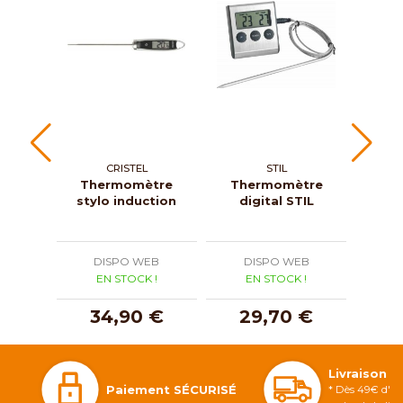
CRISTEL
STIL
Thermomètre
Thermomètre
S
stylo induction
digital STIL
si
th
DISPO WEB
DISPO WEB
D
EN STOCK !
EN STOCK !
E
34,90 €
29,70 €
1
Livraison 
Paiement SÉCURISÉ
* Dès 49€ d'ac