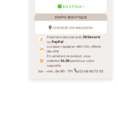
EN STOCK !
DISPO BOUTIQUE
CHOISIR UN MAGASIN
Paiement sécurisé avec
3DSecure
ou
PayPal
Livraison rapide en 48h-72h, offerte
dès 49€
En achetant ce produit, vous
collectez
54.95
points sur votre
cagnotte.
lun. - ven. de 8h - 17h
02 48 66 73 09