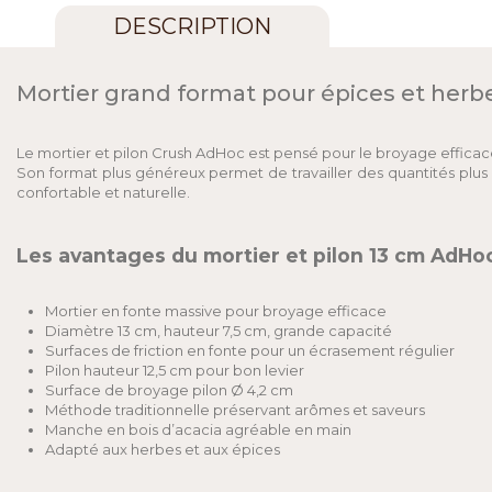
DESCRIPTION
Mortier grand format pour épices et herb
Le mortier et pilon Crush AdHoc est pensé pour le broyage efficace d
Son format plus généreux permet de travailler des quantités plus
confortable et naturelle.
Les avantages du mortier et pilon 13 cm AdHo
Mortier en fonte massive pour broyage efficace
Diamètre 13 cm, hauteur 7,5 cm, grande capacité
Surfaces de friction en fonte pour un écrasement régulier
Pilon hauteur 12,5 cm pour bon levier
Surface de broyage pilon Ø 4,2 cm
Méthode traditionnelle préservant arômes et saveurs
Manche en bois d’acacia agréable en main
Adapté aux herbes et aux épices