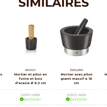
SIMILAIRES
ADHOC
ZWILLING
is
Mortier et pilon en
Mortier avec pilon
M
fonte et bois
granit massif ø 16
d'acacia Ø 6,2 cm
cm
DISPO WEB
DISPO WEB
EN STOCK !
EN STOCK !