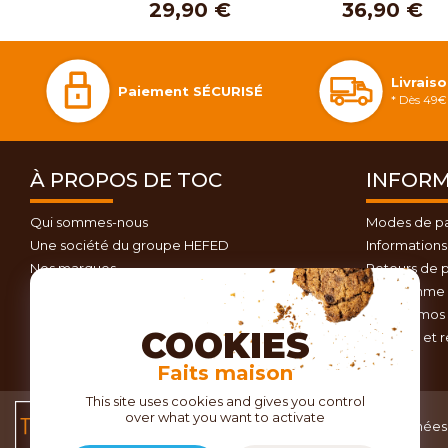
29,90 €
36,90 €
Livrais
Paiement SÉCURISÉ
* Dès 49€ 
À PROPOS DE TOC
INFORM
Qui sommes-nous
Modes de p
Une société du groupe HEFED
Informations 
Nos marques
Retours de p
Contactez-nous
Programme d
Plan du site
Nos promos 
COOKIES
Conseils et 
Faits maison
This site uses cookies and gives you control
over what you want to activate
Conditions générales
Données 
de vente