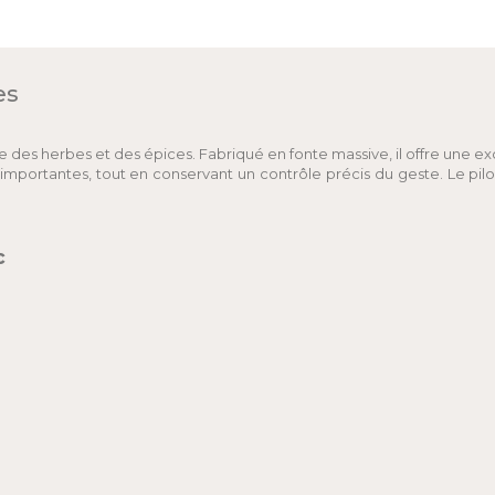
es
es herbes et des épices. Fabriqué en fonte massive, il offre une excell
 importantes, tout en conservant un contrôle précis du geste. Le pil
c