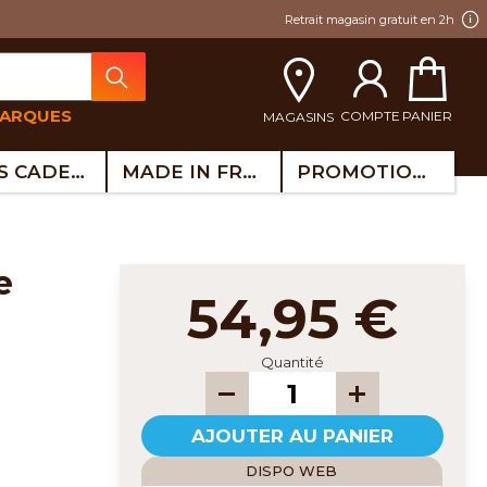
Retrait magasin gratuit en 2h
MARQUES
COMPTE
PANIER
MAGASINS
IDÉES CADEAUX
MADE IN FRANCE
PROMOTIONS
54,95 €
Quantité
AJOUTER AU PANIER
DISPO WEB