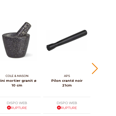
COLE & MASON
APS
ini mortier granit ø
Pilon cranté noir
10 cm
21cm
DISPO WEB
DISPO WEB
RUPTURE
RUPTURE