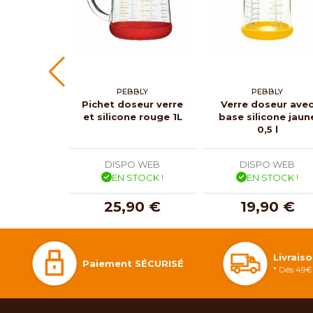
PEBBLY
PEBBLY
Pichet doseur verre
Verre doseur ave
et silicone rouge 1L
base silicone jaun
0,5 l
DISPO WEB
DISPO WEB
EN STOCK !
EN STOCK !
25,90 €
19,90 €
Livrais
Paiement SÉCURISÉ
* Dès 49€ 