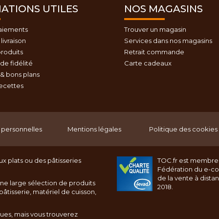
ATIONS UTILES
NOS MAGASINS
aiements
Trouver un magasin
livraison
Services dans nos magasins
roduits
Retrait commande
e fidélité
Carte cadeaux
& bons plans
recettes
personnelles
Mentions légales
Politique des cookies
x plats ou des pâtisseries
TOC.fr est membre
Fédération du e-c
de la vente à dista
ne large sélection de produits
2018.
âtisserie, matériel de cuisson,
ques, mais vous trouverez