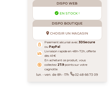
DISPO WEB
EN STOCK !
DISPO BOUTIQUE
CHOISIR UN MAGASIN
Paiement sécurisé avec
3DSecure
ou
PayPal
Livraison rapide en 48h-72h, offerte
dès 49€
En achetant ce produit, vous
collectez
27.9
points sur votre
cagnotte.
lun. - ven. de 8h - 17h
02 48 66 73 09