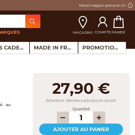
Retrait magasin gratuit en 2h
MARQUES
COMPTE
PANIER
MAGASINS
IDÉES CADEAUX
MADE IN FRANCE
PROMOTIONS
27,90 €
Attention: derniers articles en stock!
té au
Quantité
AJOUTER AU PANIER