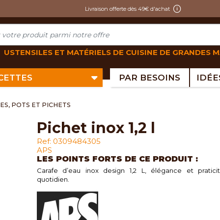
Livraison offerte dès 49€ d'achat
USTENSILES ET MATÉRIELS DE CUISINE DE GRANDES 
ECETTES
PAR BESOINS
ES, POTS ET PICHETS
pichet inox 1,2 l
Ref: 0309484305
APS
LES POINTS FORTS DE CE PRODUIT :
Carafe d’eau inox design 1,2 L, élégance et pratici
quotidien.