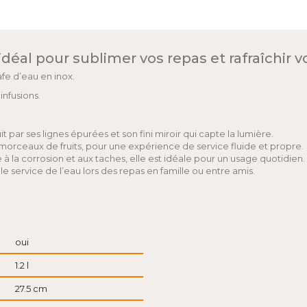
déal pour sublimer vos repas et rafraîchir v
fe d’eau en inox.
infusions.
t par ses lignes épurées et son fini miroir qui capte la lumière.
morceaux de fruits, pour une expérience de service fluide et propre.
à la corrosion et aux taches, elle est idéale pour un usage quotidien.
e service de l’eau lors des repas en famille ou entre amis.
oui
1.2 l
27.5 cm