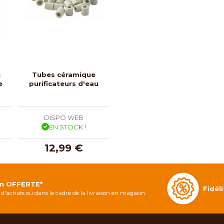
c
Tubes céramique
e
purificateurs d'eau
DISPO WEB
EN STOCK !
12,99 €
on OFFERTE*
Fidé
d'achats ou dans le cadre de la livraison en magasin