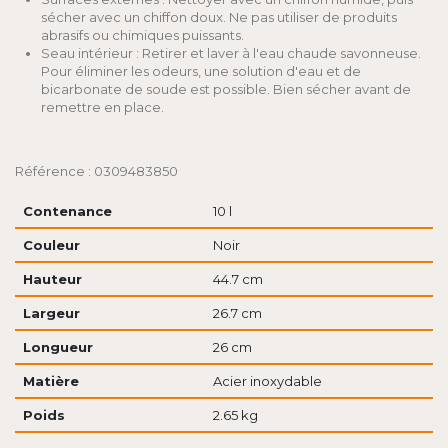
sécher avec un chiffon doux. Ne pas utiliser de produits
abrasifs ou chimiques puissants.
Seau intérieur : Retirer et laver à l'eau chaude savonneuse.
Pour éliminer les odeurs, une solution d'eau et de
bicarbonate de soude est possible. Bien sécher avant de
remettre en place.
Référence : 0309483850
Contenance
10 l
Couleur
Noir
Hauteur
44.7 cm
Largeur
26.7 cm
Longueur
26 cm
Matière
Acier inoxydable
Poids
2.65 kg