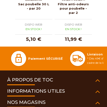
Sac poubelle 30 L
Filtre anti-odeurs
Po
- par 20
pour poubelle -
To
par 2
blan
DISPO WEB
DISPO WEB
D
EN STOCK !
EN STOCK !
E
5,10 €
11,99 €
2
Livraison 
Paiement SÉCURISÉ
* Dès 49€ d'ac
cadre de la li
À PROPOS DE TOC
INFORMATIONS UTILES
NOS MAGASINS