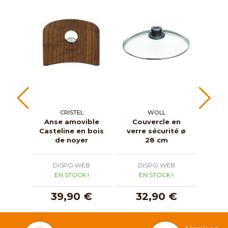
CRISTEL
WOLL
Anse amovible
Couvercle en
Couve
Casteline en bois
verre sécurité ø
Merve
de noyer
28 cm
myrt
DISPO WEB
DISPO WEB
D
EN STOCK !
EN STOCK !
E
39,90 €
32,90 €
2