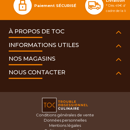
Livraison 
Paiement SÉCURISÉ
* Dès 49€ d'ac
cadre de la li
À PROPOS DE TOC
INFORMATIONS UTILES
NOS MAGASINS
NOUS CONTACTER
Conditions générales de vente
Données personnelles
Mentions légales