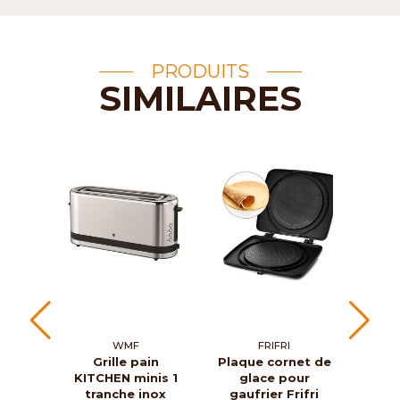
PRODUITS
SIMILAIRES
WMF
FRIFRI
Grille pain
Plaque cornet de
Gril
KITCHEN minis 1
glace pour
Sel
tranche inox
gaufrier Frifri
tra