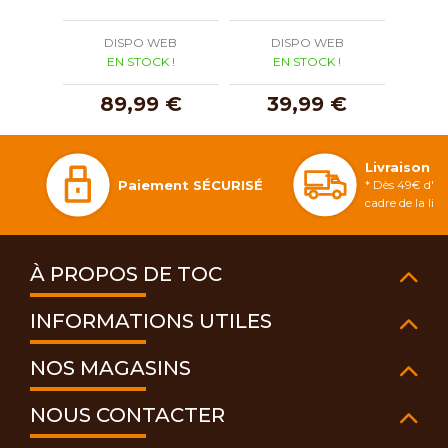
DISPO WEB
DISPO WEB
D
EN STOCK !
EN STOCK !
E
89,99 €
39,99 €
1
Livraison 
Paiement SÉCURISÉ
* Dès 49€ d'ac
cadre de la li
À PROPOS DE TOC
INFORMATIONS UTILES
NOS MAGASINS
NOUS CONTACTER