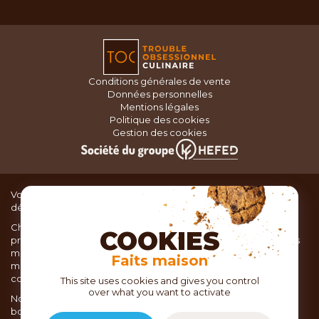
Conditions générales de vente
Données personnelles
Mentions légales
Politique des cookies
Gestion des cookies
Vous recherchez du matériel de cuisine pour concocter de
délicieux plats ou des pâtisseries dignes d’un grand chef ?
Chez TOC, boutique d’ustensiles de cuisine, nous vous
COOKIES
proposons une large sélection de produits issus des meilleures
marques de matériel de cuisine: Ustensiles de pâtisserie,
Faits maison
matériel de cuisson, service de table, ustensiles de cuisine,
coutellerie, set picnic.
This site uses cookies and gives you control
over what you want to activate
Nous vous réservons un accueil chaleureux au sein de nos 21
boutiques, mais vous trouverez également tout votre matériel