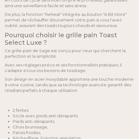
en cours de cycle sans interrompre le processus, garantissant
ainsi une surveillance facile et sans stress.
De plus, la fonction "Reheat" intégrée au bouton "A Bit More"
permet de réchauffer doucement votre pain si vous l'avez
oublié, assurant des toasts toujours chauds et savoureux.
Pourquoi choisir le grille pain Toast
Select Luxe ?
Ce grille-pain de Sage est conçu pour ceux qui cherchent la
perfection et la simplicité.
Avec ses réglages précis et ses fonctionnalités pratiques, il
s’adapte à tous vos besoins de toastage.
Son design en acier inoxydable apportera une touche moderne
à votre cuisine, tandis que sa technologie avancée garantit des
résultats parfaits à chaque utilisation.
2 fentes
Socle avec pieds anti-dérapants
Pieds anti-dérapants,
Choix brunissage,
Parois froides,
Réchauffage, Fonction annulation