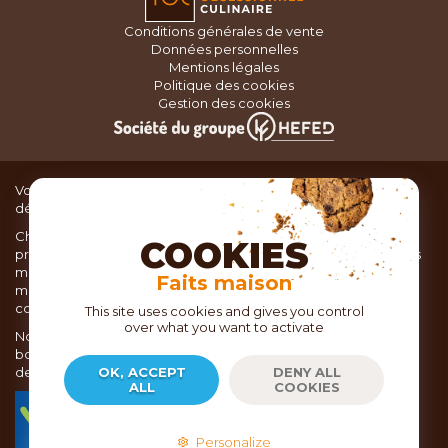
Conditions générales de vente
Données personnelles
Mentions légales
Politique des cookies
Gestion des cookies
Vous recherchez du matériel de cuisine pour concocter de
délicieux plats ou des pâtisseries dignes d’un grand chef ?
Chez TOC, boutique d’ustensiles de cuisine, nous vous
COOKIES
proposons une large sélection de produits issus des meilleures
marques de matériel de cuisine: Ustensiles de pâtisserie,
Faits maison
matériel de cuisson, service de table, ustensiles de cuisine,
coutellerie, set picnic.
This site uses cookies and gives you control
over what you want to activate
Nous vous réservons un accueil chaleureux au sein de nos 21
boutiques, mais vous trouverez également tout votre matériel
de cuisine en ligne sur notre site internet toc.fr
OK, ACCEPT
DENY ALL
ALL
COOKIES
TOC.fr est membre de la FEVAD Fédération du e-
commerce et de la vente à distance depuis 2018.
Personalize