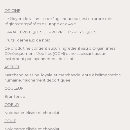
ORIGINE
:
Le Noyer, de la famille de Juglandaceae, est un arbre des
régions tempérées d'Europe et d'Asie.
CARACTÉRISTIQUES ET PROPRIÉTÉS PHYSIQUES
:
Fruits : cerneaux de noix
Ce produit ne contient aucun ingrédient issu d'Organismes
Génétiquement Modifiés (OGM) et ne subissant aucun
traitement par rayonnement ionisant.
ASPECT
:
Marchandise saine, loyale et marchande, apte à l'alimentation
humaine, fraîchement décortiquée.
COULEUR
:
Brun foncé
ODEUR
:
Noix caramélisée et chocolat.
GOÛT
:
Noix caramélisée et chocolat.