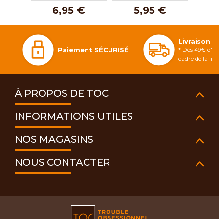
6,95 €
5,95 €
Livraison 
Paiement SÉCURISÉ
* Dès 49€ d'ac
cadre de la li
À PROPOS DE TOC
INFORMATIONS UTILES
NOS MAGASINS
NOUS CONTACTER