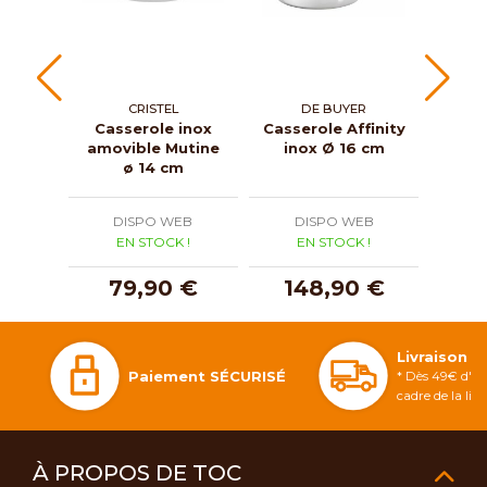
CRISTEL
DE BUYER
Casserole inox
Casserole Affinity
Saut
amovible Mutine
inox Ø 16 cm
Al
ø 14 cm
in
DISPO WEB
DISPO WEB
D
EN STOCK !
EN STOCK !
E
79,90 €
148,90 €
1
Livraison 
Paiement SÉCURISÉ
* Dès 49€ d'ac
cadre de la li
À PROPOS DE TOC