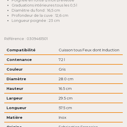
Poignée en fonte d'inox brevetée
Graduations intérieures tous les 0,5 l
Diamètre du fond : 16,5 cm
Profondeur de la cuve : 12,6 cm
Longueur poignée : 23 cm
Référence : 0309461501
Compatibilité
Cuisson tous Feux dont Induction
Contenance
7.2 l
Couleur
Gris
Diamètre
28.0 cm
Hauteur
16.5 cm
Largeur
29.5 cm
Longueur
57.5 cm
Matière
Inox